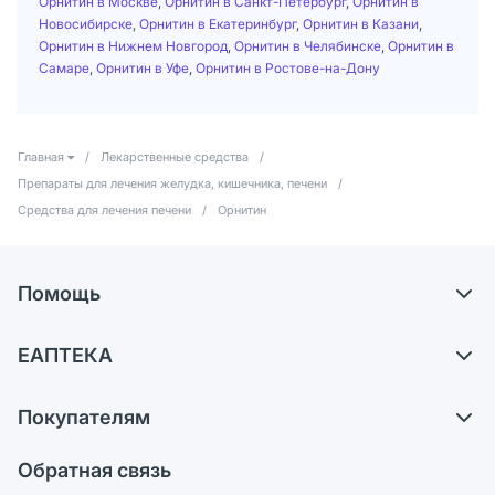
Орнитин в Москве
,
Орнитин в Санкт-Петербург
,
Орнитин в
Новосибирске
,
Орнитин в Екатеринбург
,
Орнитин в Казани
,
Орнитин в Нижнем Новгород
,
Орнитин в Челябинске
,
Орнитин в
Самаре
,
Орнитин в Уфе
,
Орнитин в Ростове-на-Дону
Главная
/
Лекарственные средства
/
Препараты для лечения желудка, кишечника, печени
/
Средства для лечения печени
/
Орнитин
Помощь
Доставка
ЕАПТЕКА
Самовывоз из аптек
О компании
Обмен и возврат
Покупателям
Карьера
Что с моим заказом?
Оплата
Поставщики
Обратная связь
Ответы на вопросы
Отзывы