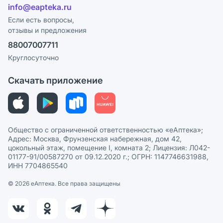
Лицензия
info@eapteka.ru
Блог
Программа СберСпасибо
Реклама на сайте
Если есть вопросы,
отзывы и предложения
Политика конфиденциальности
Ваши товары на ЕАПТЕКЕ
88007007711
Пользовательское соглашение
Сотрудничество для аптек
Круглосуточно
Политика рекомендаций
СМИ о нас
Скачать приложение
Этика и соответствие
Политика в отношении обработки персональных данных
Общество с ограниченной ответственностью «еАптека»;
Адрес: Москва, Фрунзенская набережная, дом 42,
цокольный этаж, помещение I, комната 2; Лицензия: Л042-
01177-91/00587270 от 09.12.2020 г.; ОГРН: 1147746631988,
ИНН 7704865540
© 2026 eАптека. Все права защищены