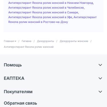
Антиперспирант Rexona ролик женский в Нижнем Новгород
,
Антиперспирант Rexona ролик женский в Челябинске
,
Антиперспирант Rexona ролик женский в Самаре
,
Антиперспирант Rexona ролик женский в Уфе
,
Антиперспирант
Rexona ролик женский в Ростове-на-Дону
Главная
/
Гигиена
/
Дезодоранты
/
Дезодоранты женские
/
Антиперспирант Rexona ролик женский
Помощь
Доставка
ЕАПТЕКА
Самовывоз из аптек
О компании
Обмен и возврат
Покупателям
Карьера
Что с моим заказом?
Оплата
Поставщики
Обратная связь
Ответы на вопросы