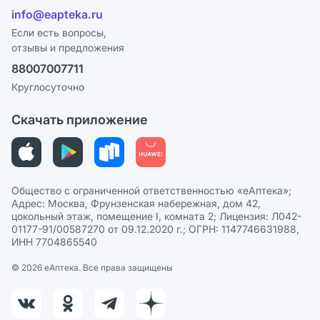
Отзывы
Лицензия
info@eapteka.ru
Блог
Программа СберСпасибо
Реклама на сайте
Если есть вопросы,
отзывы и предложения
Политика конфиденциальности
Ваши товары на ЕАПТЕКЕ
88007007711
Пользовательское соглашение
Сотрудничество для аптек
Круглосуточно
Политика рекомендаций
СМИ о нас
Скачать приложение
Этика и соответствие
Политика в отношении обработки персональных данных
Общество с ограниченной ответственностью «еАптека»;
Адрес: Москва, Фрунзенская набережная, дом 42,
цокольный этаж, помещение I, комната 2; Лицензия: Л042-
01177-91/00587270 от 09.12.2020 г.; ОГРН: 1147746631988,
ИНН 7704865540
© 2026 eАптека. Все права защищены