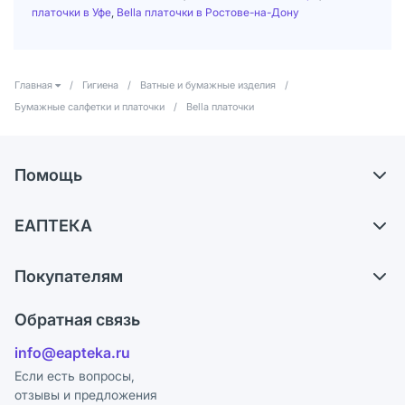
платочки в Уфе
,
Bella платочки в Ростове-на-Дону
Главная
/
Гигиена
/
Ватные и бумажные изделия
/
Бумажные салфетки и платочки
/
Bella платочки
Помощь
Доставка
ЕАПТЕКА
Самовывоз из аптек
О компании
Обмен и возврат
Покупателям
Карьера
Что с моим заказом?
Оплата
Поставщики
Обратная связь
Ответы на вопросы
Отзывы
Лицензия
info@eapteka.ru
Блог
Программа СберСпасибо
Реклама на сайте
Если есть вопросы,
отзывы и предложения
Политика конфиденциальности
Ваши товары на ЕАПТЕКЕ