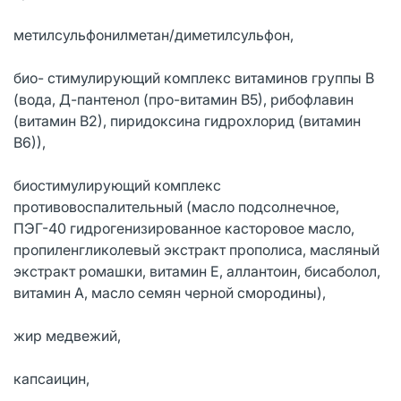
метилсульфонилметан/диметилсульфон,
био- стимулирующий комплекс вита­минов группы В
(вода, Д-пантенол (про-витамин В5), рибофла­вин
(витамин В2), пиридоксина гидрохлорид (витамин
В6)),
биостимулирующий комплекс
противовоспалительный (масло под­солнечное,
ПЭГ-40 гидрогенизированное касторовое масло,
пропиленгликолевый экстракт прополиса, масляный
экстракт ромашки, витамин Е, аллантоин, бисаболол,
витамин А, масло семян черной смородины),
жир медвежий,
капсаицин,