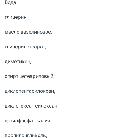
Вода,
глицерин,
масло вазелиновое,
глицерилстеарат,
диметикон,
спирт цетеариловый,
циклопентасилоксан,
циклогекса- силоксан,
цетилфосфат калия,
пропиленгликоль,