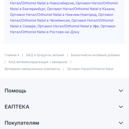
Натал/Orthomol Natal в Новосибирске
,
Ортомол Натал/Orthomol
Natal в Екатеринбург
,
Ортомол Натал/Orthomol Natal в Казани
,
Ортомол Натал/Orthomol Natal в Нижнем Новгород
,
Ортомол
Натал/Orthomol Natal в Челябинске
,
Ортомол Натал/Orthomol
Natal в Самаре
,
Ортомол Натал/Orthomol Natal в Уфе
,
Ортомол
Натал/Orthomol Natal в Ростове-на-Дону
Главная
/
БАД и продукты питания
/
Биологически активные добавки
/
БАД витаминсодержащие + минералы
/
Витаминно-минеральные комплексы
/
Ортомол Натал/Orthomol Natal
Помощь
Доставка
ЕАПТЕКА
Самовывоз из аптек
О компании
Обмен и возврат
Покупателям
Карьера
Что с моим заказом?