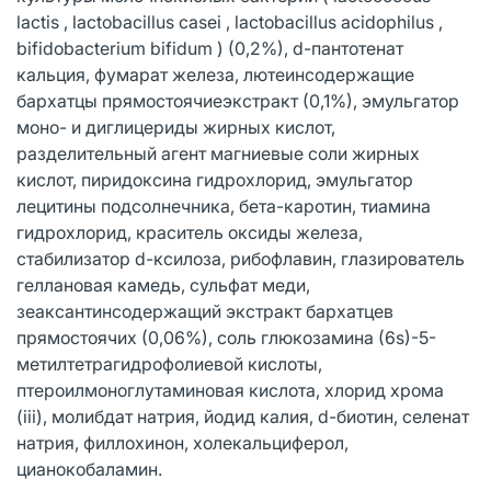
lactis , lactobacillus casei , lactobacillus acidophilus ,
bifidobacterium bifidum ) (0,2%), d-пантотенат
кальция, фумарат железа, лютеинсодержащие
бархатцы прямостоячиеэкстракт (0,1%), эмульгатор
моно- и диглицериды жирных кислот,
разделительный агент магниевые соли жирных
кислот, пиридоксина гидрохлорид, эмульгатор
лецитины подсолнечника, бета-каротин, тиамина
гидрохлорид, краситель оксиды железа,
стабилизатор d-ксилоза, рибофлавин, глазирователь
геллановая камедь, сульфат меди,
зеаксантинсодержащий экстракт бархатцев
прямостоячих (0,06%), соль глюкозамина (6s)-5-
метилтетрагидрофолиевой кислоты,
птероилмоноглутаминовая кислота, хлорид хрома
(iii), молибдат натрия, йодид калия, d-биотин, селенат
натрия, филлохинон, холекальциферол,
цианокобаламин.