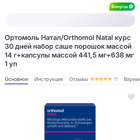
Бонусы
Ортомоль Натал/Orthomol Natal курс
30 дней набор саше порошок массой
14 г+капсулы массой 441,5 мг+638 мг
1 уп
Основное
Инструкция
Отзывы
11
Вариа