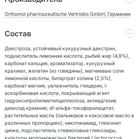
Orthomol pharmazeutische Vertriebs GmbH, Германия
Состав
Декстроза, устойчивый кукурузный декстрин,
подкислитель лимонная кислота, рыбий жир (4,9%),
карбонат кальция, ароматизатор, кукурузный
крахмал, желатин (из говядины), магниевые соли
лимонной кислоты, битартрат холина (2,0%),
карбонат магния, увлажнитель глицерин, l-
аскорбиновая кислота, покрывающий агент
гидроксипропилметилцеллюлоза, антиадгезив
диоксид кремния, dl-альфа-токоферилацетат,
растительные масла (пальмовое и кокосовое масло в
различных пропорциях), никотинамид, глюконат
цинка, подсластитель стевиоловые гликозиды,
культуры молочнокислых бактерий ( lactococcus