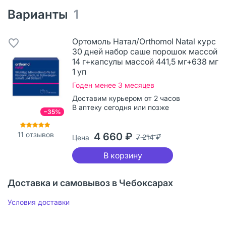
Варианты
1
Ортомоль Натал/Orthomol Natal курс
30 дней набор саше порошок массой
14 г+капсулы массой 441,5 мг+638 мг
1 уп
Годен менее 3 месяцев
Доставим курьером от 2 часов
В аптеку сегодня или позже
−35%
11
отзывов
4 660 ₽
7 214 ₽
Цена
В корзину
Доставка и самовывоз в Чебоксарах
Условия доставки