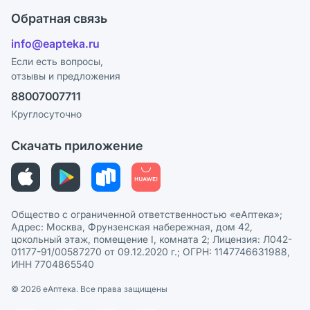
Оплата
Поставщики
Обратная связь
Ответы на вопросы
Отзывы
Лицензия
info@eapteka.ru
Блог
Программа СберСпасибо
Реклама на сайте
Если есть вопросы,
отзывы и предложения
Политика конфиденциальности
Ваши товары на ЕАПТЕКЕ
88007007711
Пользовательское соглашение
Сотрудничество для аптек
Круглосуточно
Политика рекомендаций
СМИ о нас
Скачать приложение
Этика и соответствие
Политика в отношении обработки персональных данных
Общество с ограниченной ответственностью «еАптека»;
Адрес: Москва, Фрунзенская набережная, дом 42,
цокольный этаж, помещение I, комната 2; Лицензия: Л042-
01177-91/00587270 от 09.12.2020 г.; ОГРН: 1147746631988,
ИНН 7704865540
© 2026 eАптека. Все права защищены