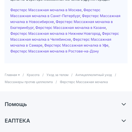
Ферстерс Массажная мочалка в Москве
,
Ферстерс
Массажная мочалка в Санкт-Петербург
,
Ферстерс Массажная
мочалка в Новосибирске
,
Ферстерс Массажная мочалка в
Екатеринбург
,
Ферстерс Массажная мочалка в Казани
,
Ферстерс Массажная мочалка в Нижнем Новгород
,
Ферстерс
Массажная мочалка в Челябинске
,
Ферстерс Массажная
мочалка в Самаре
,
Ферстерс Массажная мочалка в Уфе
,
Ферстерс Массажная мочалка в Ростове-на-Дону
Главная
/
Красота
/
Уход за телом
/
Антицеллюлитный уход
/
Массажеры против целлюлита
/
Ферстерс Массажная мочалка
Помощь
Доставка
ЕАПТЕКА
Самовывоз из аптек
О компании