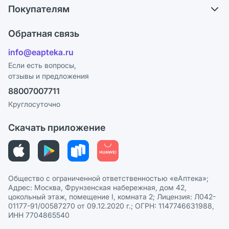
Обмен и возврат
Покупателям
Карьера
Что с моим заказом?
Оплата
Поставщики
Обратная связь
Ответы на вопросы
Отзывы
Лицензия
info@eapteka.ru
Блог
Программа СберСпасибо
Реклама на сайте
Если есть вопросы,
отзывы и предложения
Политика конфиденциальности
Ваши товары на ЕАПТЕКЕ
88007007711
Пользовательское соглашение
Сотрудничество для аптек
Круглосуточно
Политика рекомендаций
СМИ о нас
Скачать приложение
Этика и соответствие
Политика в отношении обработки персональных данных
Общество с ограниченной ответственностью «еАптека»;
Адрес: Москва, Фрунзенская набережная, дом 42,
цокольный этаж, помещение I, комната 2; Лицензия: Л042-
01177-91/00587270 от 09.12.2020 г.; ОГРН: 1147746631988,
ИНН 7704865540