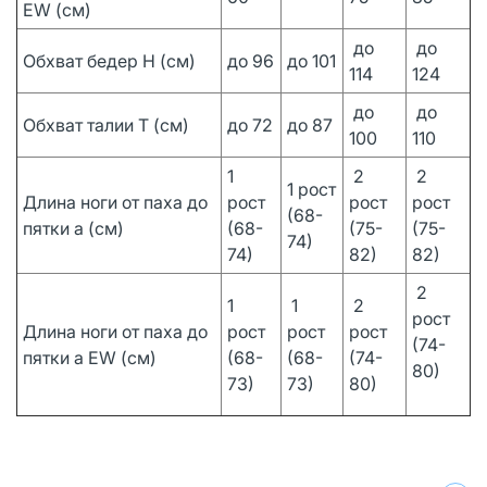
EW (см)
до
до
Обхват бедер H (см)
до 96
до 101
114
124
до
до
Обхват талии T (см)
до 72
до 87
100
110
1
2
2
1 рост
Длина ноги от паха до
рост
рост
рост
(68-
пятки а (см)
(68-
(75-
(75-
74)
74)
82)
82)
2
1
1
2
рост
Длина ноги от паха до
рост
рост
рост
(74-
пятки a EW (см)
(68-
(68-
(74-
80)
73)
73)
80)