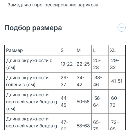
- Замедляют прогрессирование варикоза.
Подбор размера
Размер
S
M
L
XL
Длина окружности b
25-
29-
19-22
22-25
(см)
28
32
Длина окружности
29-
34-
38-
41-51
голени c (см)
37
42
46
Длина окружности
44-
56-
60-
верхней части бедра g
50-58
45
64
72
(см)
Длина окружности
47-
65-
72-
верхней части бедра g
58-68
60
75
85