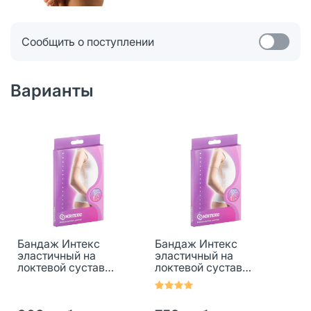
Сообщить о поступлении
Варианты
Бандаж Интекс
Бандаж Интекс
эластичный на
эластичный на
локтевой сустав
локтевой сустав
Налокотник 2 кл
Налокотник 2 кл
компрессии бежевый
компрессии бежевый
р S 1 шт
р M 1 шт