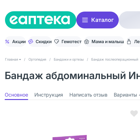
Каталог
Акции
Скидки
Гемотест
Мама и малыш
Ле
Главная
/
Ортопедия
/
Бандажи и ортезы
/
Бандаж послеоперационный
Бандаж абдоминальный Ин
Основное
Инструкция
Написать отзыв
Варианты