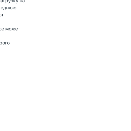
агрузку на
ереднюю
от
рое может
рого