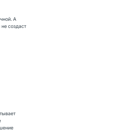
чной. А
 не создаст
тывает
е
ошение