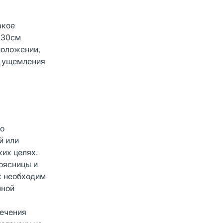
акое
 30см
положении,
и ущемления
ро
̆ или
ких целях.
оясницы и
х необходим
чной
сечения