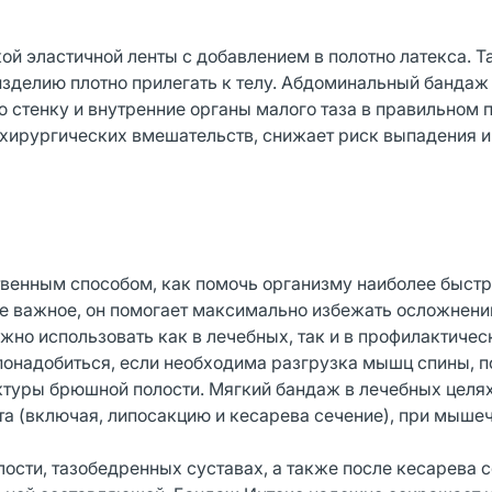
й эластичной ленты с добавлением в полотно латекса. Т
изделию плотно прилегать к телу. Абдоминальный бандаж
тенку и внутренние органы малого таза в правильном 
 хирургических вмешательств, снижает риск выпадения 
венным способом, как помочь организму наиболее быст
е важное, он помогает максимально избежать осложнении
но использовать как в лечебных, так и в профилактичес
онадобиться, если необходима разгрузка мышц спины, п
ктуры брюшной полости. Мягкий бандаж в лечебных целя
та (включая, липосакцию и кесарева сечение), при мыше
ости, тазобедренных суставах, а также после кесарева 