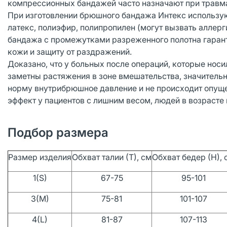
компрессионных бандажей часто назначают при травма
При изготовлении брюшного бандажа Интекс использую
латекс, полиэфир, полипропилен (могут вызвать аллер
бандажа с промежутками разреженного полотна гарант
кожи и защиту от раздражений.
Доказано, что у больных после операций, которые нос
заметны растяжения в зоне вмешательства, значитель
норму внутрибрюшное давление и не происходит опуще
эффект у пациентов с лишним весом, людей в возрасте 
Подбор размера
Размер изделия
Обхват талии (Т), см
Обхват бедер (Н), 
1(S)
67-75
95-101
3(M)
75-81
101-107
4(L)
81-87
107-113