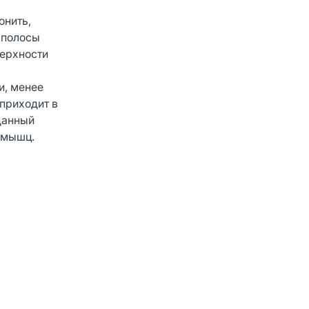
онить,
 полосы
верхности
и, менее
приходит в
данный
з мышц.