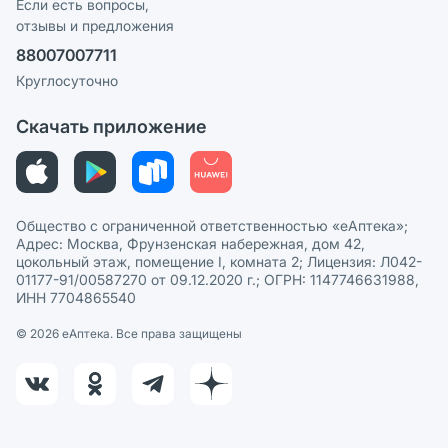
Реклама на сайте
Если есть вопросы,
отзывы и предложения
Политика конфиденциальности
Ваши товары на ЕАПТЕКЕ
88007007711
Пользовательское соглашение
Сотрудничество для аптек
Круглосуточно
Политика рекомендаций
СМИ о нас
Скачать приложение
Этика и соответствие
Политика в отношении обработки персональных данных
Общество с ограниченной ответственностью «еАптека»;
Адрес: Москва, Фрунзенская набережная, дом 42,
цокольный этаж, помещение I, комната 2; Лицензия: Л042-
01177-91/00587270 от 09.12.2020 г.; ОГРН: 1147746631988,
ИНН 7704865540
© 2026 eАптека. Все права защищены