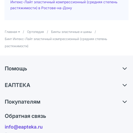
Интекс-Лайт эластичный компрессионный (средняя степень
растяжимости) в Ростове-на-Дону
Главная
/
Ортопедия
/
Бинты эластичные и шины
/
Бинт Интекс-Лайт эластичный компрессионный (средняя степень
растяжимости)
Помощь
Доставка
ЕАПТЕКА
Самовывоз из аптек
О компании
Обмен и возврат
Покупателям
Карьера
Что с моим заказом?
Оплата
Поставщики
Обратная связь
Ответы на вопросы
Отзывы
Лицензия
info@eapteka.ru
Блог
Программа СберСпасибо