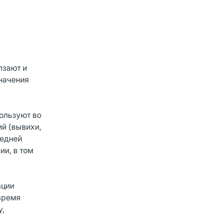
лзают и
начения
ользуют во
й (вывихи,
редней
ии, в том
ации
время
у,