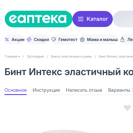
Каталог
Акции
Скидки
Гемотест
Мама и малыш
Ле
Главная
/
Ортопедия
/
Бинты эластичные и шины
/
Бинт Интекс эластич
Бинт Интекс эластичный ко
Основное
Инструкция
Написать отзыв
Варианты