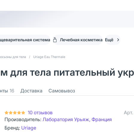
щеварительная система
Лечебная косметика
Ещё
лосьоны для тела
/
Uriage Eau Thermale
ам для тела питательный у
нты
16
Доставка
Самовывоз
10 отзывов
Арт
Производитель:
Лаборатория Урьяж, Франция
Бренд:
Uriage