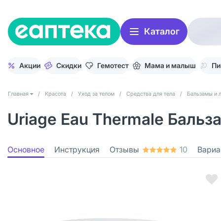
Каталог
Акции
Скидки
Гемотест
Мама и малыш
Пи
Главная
/
Красота
/
Уход за телом
/
Средства для тела
/
Бальзамы и 
Uriage Eau Thermale Бальз
Основное
Инструкция
Отзывы
10
Вариа