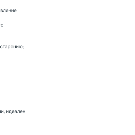
овление
го
 старению;
ии, идеален