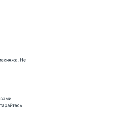
макияжа. Не
нзами
Старайтесь