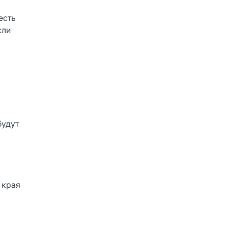
есть
сли
будут
 края