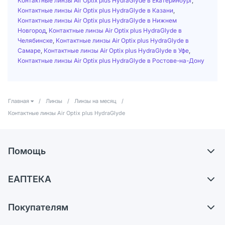
Контактные линзы Air Optix plus HydraGlyde в Екатеринбург
,
Контактные линзы Air Optix plus HydraGlyde в Казани
,
Контактные линзы Air Optix plus HydraGlyde в Нижнем
Новгород
,
Контактные линзы Air Optix plus HydraGlyde в
Челябинске
,
Контактные линзы Air Optix plus HydraGlyde в
Самаре
,
Контактные линзы Air Optix plus HydraGlyde в Уфе
,
Контактные линзы Air Optix plus HydraGlyde в Ростове-на-Дону
Главная
/
Линзы
/
Линзы на месяц
/
Контактные линзы Air Optix plus HydraGlyde
Помощь
Доставка
ЕАПТЕКА
Самовывоз из аптек
О компании
Обмен и возврат
Покупателям
Карьера
Что с моим заказом?
Оплата