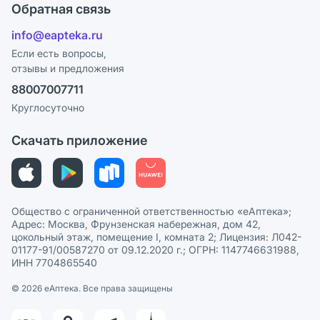
Поставщики
Обратная связь
Ответы на вопросы
Отзывы
Лицензия
info@eapteka.ru
Блог
Программа СберСпасибо
Реклама на сайте
Если есть вопросы,
отзывы и предложения
Политика конфиденциальности
Ваши товары на ЕАПТЕКЕ
88007007711
Пользовательское соглашение
Сотрудничество для аптек
Круглосуточно
Политика рекомендаций
СМИ о нас
Скачать приложение
Этика и соответствие
Политика в отношении обработки персональных данных
Общество с ограниченной ответственностью «еАптека»;
Адрес: Москва, Фрунзенская набережная, дом 42,
цокольный этаж, помещение I, комната 2; Лицензия: Л042-
01177-91/00587270 от 09.12.2020 г.; ОГРН: 1147746631988,
ИНН 7704865540
© 2026 eАптека. Все права защищены