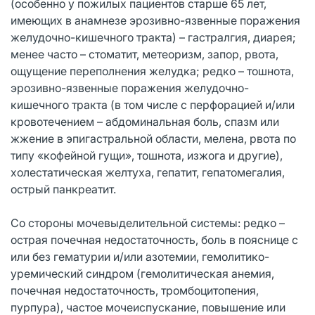
(особенно у пожилых пациентов старше 65 лет,
имеющих в анамнезе эрозивно-язвенные поражения
желудочно-кишечного тракта) – гастралгия, диарея;
менее часто – стоматит, метеоризм, запор, рвота,
ощущение переполнения желудка; редко – тошнота,
эрозивно-язвенные поражения желудочно-
кишечного тракта (в том числе с перфорацией и/или
кровотечением – абдоминальная боль, спазм или
жжение в эпигастральной области, мелена, рвота по
типу «кофейной гущи», тошнота, изжога и другие),
холестатическая желтуха, гепатит, гепатомегалия,
острый панкреатит.
Со стороны мочевыделительной системы: редко –
острая почечная недостаточность, боль в пояснице с
или без гематурии и/или азотемии, гемолитико-
уремический синдром (гемолитическая анемия,
почечная недостаточность, тромбоцитопения,
пурпура), частое мочеиспускание, повышение или