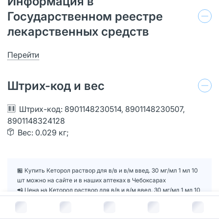
Информация в
Государственном реестре
лекарственных средств
Перейти
Штрих-код и вес
Штрих-код: 8901148230514, 8901148230507,
8901148324128
Вес: 0.029 кг;
🏪 Купить Кеторол раствор для в/в и в/м введ. 30 мг/мл 1 мл 10
шт можно на сайте и в наших аптеках в Чебоксарах
📲 Цена на Кеторол раствор для в/в и в/м введ. 30 мг/мл 1 мл 10
шт ниже в нашем приложении
В корзину за
119
руб.
📒 Подробная инструкция по применению Кеторол раствор для