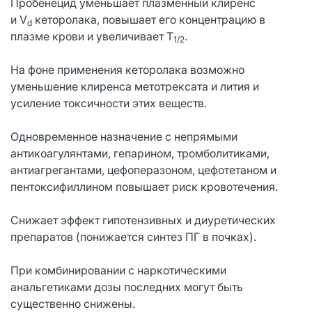
Пробенецид уменьшает плазменный клиренс
и V
кеторолака, повышает его концентрацию в
d
плазме крови и увеличивает T
.
1/2
На фоне применения кеторолака возможно
уменьшение клиренса метотрексата и лития и
усиление токсичности этих веществ.
Одновременное назначение с непрямыми
антикоагулянтами, гепарином, тромболитиками,
антиагрегантами, цефоперазоном, цефотетаном и
пентоксифиллином повышает риск кровотечения.
Снижает эффект гипотензивных и диуретических
препаратов (понижается синтез ПГ в почках).
При комбинировании с наркотическими
анальгетиками дозы последних могут быть
существенно снижены.