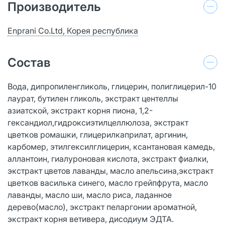
Производитель
Enprani Co.Ltd, Корея республика
Состав
Вода, дипропиленгликоль, глицерин, полиглицерил-10
лаурат, бутилен гликоль, экстракт центеллы
азиатской, экстракт корня пиона, 1,2-
гександиол,гидроксиэтилцеллюлоза, экстракт
цветков ромашки, глицерилкаприлат, аргинин,
карбомер, этилгексилглицерин, ксантановая камедь,
аллантоин, гиалуроновая кислота, экстракт фиалки,
экстракт цветов лаванды, масло апельсина,экстракт
цветков василька синего, масло грейпфрута, масло
лаванды, масло ши, масло риса, ладанное
дерево(масло), экстракт пеларгонии ароматной,
экстракт корня ветивера, дисодиум ЭДТА.