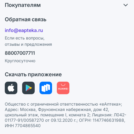
Обмен и возврат
Покупателям
Карьера
Что с моим заказом?
Оплата
Поставщики
Обратная связь
Ответы на вопросы
Отзывы
Лицензия
info@eapteka.ru
Блог
Программа СберСпасибо
Реклама на сайте
Если есть вопросы,
отзывы и предложения
Политика конфиденциальности
Ваши товары на ЕАПТЕКЕ
88007007711
Пользовательское соглашение
Сотрудничество для аптек
Круглосуточно
Политика рекомендаций
СМИ о нас
Скачать приложение
Этика и соответствие
Политика в отношении обработки персональных данных
Общество с ограниченной ответственностью «еАптека»;
Адрес: Москва, Фрунзенская набережная, дом 42,
цокольный этаж, помещение I, комната 2; Лицензия: Л042-
01177-91/00587270 от 09.12.2020 г.; ОГРН: 1147746631988,
ИНН 7704865540