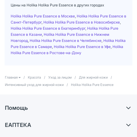
Цены на Holika Holika Pure Essence в других городах
Holika Holika Pure Essence в Москве
,
Holika Holika Pure Essence в
Санкт-Петербург
,
Holika Holika Pure Essence в Новосибирске
,
Holika Holika Pure Essence в Екатеринбург
,
Holika Holika Pure
Essence в Казани
,
Holika Holika Pure Essence в Нижнем
Новгород
,
Holika Holika Pure Essence в Челябинске
,
Holika Holika
Pure Essence в Самаре
,
Holika Holika Pure Essence в Уфе
,
Holika
Holika Pure Essence в Ростове-на-Дону
Главная
/
Красота
/
Уход за лицом
/
Для жирной кожи
/
Интенсивный уход для жирной кожи
/
Holika Holika Pure Essence
Помощь
Доставка
ЕАПТЕКА
Самовывоз из аптек
О компании