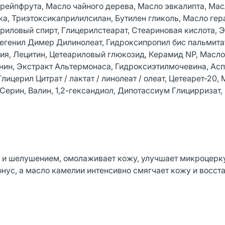
грейпфрута, Масло чайного дерева, Масло эвкалипта, Ма
, Триэтоксикаприлилсилан, Бутилен гликоль, Масло гер
иловый спирт, Глицерилстеарат, Стеариновая кислота, 
егенил Димер Дилинолеат, Гидроксипропил бис пальмита
трия, Лецитин, Цетеариловый глюкозид, Керамид NP, Масл
нин, Экстракт Альтермонаса, Гидроксиэтилмочевина, Ас
ицерил Цитрат / лактат / линолеат / олеат, Цетеарет-20, 
 Серин, Валин, 1,2-гександиол, Дипотассиум Глицирризат,
и и шелушением, омолаживает кожу, улучшает микроцер
онус, а масло камелии интенсивно смягчает кожу и восст