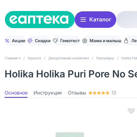
Каталог
Акции
Скидки
Гемотест
Мама и малыш
Ле
Главная
/
Красота
/
Декоративная косметика
/
Консилеры
/
Holika Ho
Holika Holika Puri Pore No
Основное
Инструкция
Отзывы
13