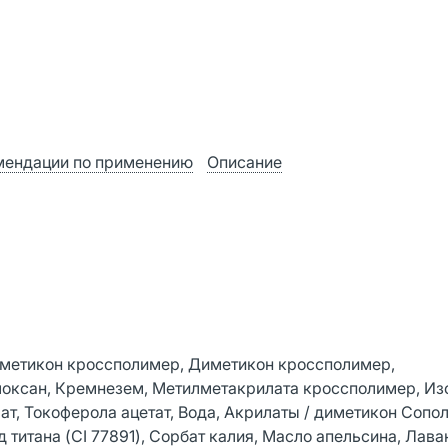
мендации по применению
Описание
иметикон кроссполимер, Диметикон кроссполимер,
илоксан, Кремнезем, Метилметакрилата кроссполимер, Из
ат, Токоферола ацетат, Вода, Акрилаты / диметикон Сопо
 титана (CI 77891), Сорбат калия, Масло апельсина, Лава