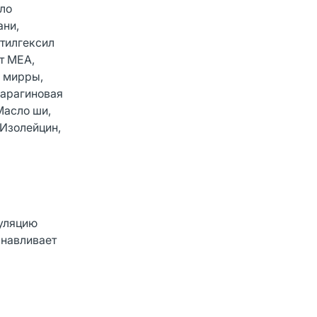
сло
ани,
Этилгексил
т MEA,
о мирры,
парагиновая
Масло ши,
 Изолейцин,
куляцию
анавливает