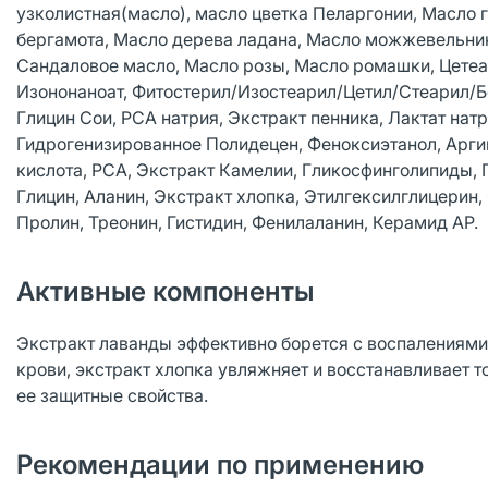
узколистная(масло), масло цветка Пеларгонии, Масло 
бергамота, Масло дерева ладана, Масло можжевельника
Сандаловое масло, Масло розы, Масло ромашки, Цетеар
Изононаноат, Фитостерил/Изостеарил/Цетил/Стеарил/Б
Глицин Сои, PCA натрия, Экстракт пенника, Лактат на
Гидрогенизированное Полидецен, Феноксиэтанол, Арги
кислота, PCA, Экстракт Камелии, Гликосфинголипиды, Гл
Глицин, Аланин, Экстракт хлопка, Этилгексилглицерин,
Пролин, Треонин, Гистидин, Фенилаланин, Керамид AP.
Активные компоненты
Экстракт лаванды эффективно борется с воспалениям
крови, экстракт хлопка увляжняет и восстанавливает т
ее защитные свойства.
Рекомендации по применению