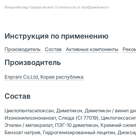
Bнешний вид товара может отличаться от изображённого
Инструкция по применению
Производитель
Состав
Активные компоненты
Реко
Производитель
Enprani Co.Ltd, Корея республика
Состав
Циклопентасилоксан, Диметикон, Диметикон / винил д
Изононилизононаноат, Слюда (CI 77019), Циклогексас
Этилен / метакрилат, ПЭГ-10 диметикон, Кремний силил
Бензоат натрия, Гидрогенизированный лецитин, Диоксид