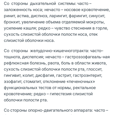
Со стороны дыхательной системы: часто –
заложенность носа; нечасто – носовое кровотечение,
ринит, астма, диспноэ, ларингит, фарингит, синусит,
бронхит, увеличение объема отделяемой мокроты,
усиление кашля; редко – чувство стеснения в горле,
сухость слизистой оболочки полости носа, отек
слизистой оболочки носа.
Со стороны желудочно-кишечноготракта: часто–
тошнота, диспепсия; нечасто – гастроэзофагеаль-ная
рефлюксная болезнь, рвота, боль в области живота,
сухость слизистой оболочки полости рта, глоссит,
гингивит, колит, дисфагия, гастрит, гастроэнтерит,
эзофагит, стоматит, отклонение «печеночных»
функциональных тестов от нормы, ректальное
кровотечение; редко – гипестезия слизистой
оболочки полости рта.
Со стороны опорно-двигательного аппарата: часто –