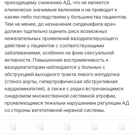
преходящему снижению АД, что не является
клинически значимым явлением и не приводит к
каким-либо последствиям у большинства пациентов.
Тем не менее, до назначения силденафила врач
должен тщательно оценить риск возможных
нежелательных проявлений вазодилатирующего
действия у пациентов с соответствующими
заболеваниями, особенно на фоне сексуальной
активности. Повышенная восприимчивость к
вазодилататорам наблюдается у больных с
обструкцией выходного тракта левого желудочка
(стеноз аорты, гипертрофическая обструктивная
кардиомиопатия), а также с редко встречающимся
синдромом множественной системной атрофии,
проявляющимся тяжелым нарушением регуляции АД
со стороны вегетативной нервной системы.
Поскольку совместное применение силденафила и α-
В корзину за
681
руб.
адреноблокаторов может привести к