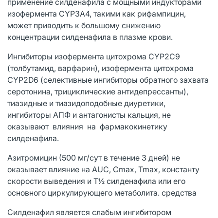
применение силденафила с мощными индукторами
изофермента CYP3A4, такими как рифампицин,
может приводить к большому снижению
концентрации силденафила в плазме крови.
Ингибиторы изофермента цитохрома CYP2C9
(толбутамид, варфарин), изофермента цитохрома
CYP2D6 (селективные ингибиторы обратного захвата
серотонина, трициклические антидепрессанты),
тиазидные и тиазидоподобные диуретики,
ингибиторы АПФ и антагонисты кальция, не
оказывают влияния на фармакокинетику
силденафила.
Азитромицин (500 мг/сут в течение 3 дней) не
оказывает влияние на AUC, Cmax, Tmax, константу
скорости выведения и Т½ силденафила или его
основного циркулирующего метаболита. средства
Силденафил является слабым ингибитором