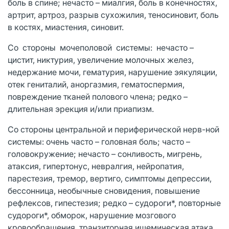
боль в спине; нечасто – миалгия, боль в конечностях,
артрит, артроз, разрыв сухожилия, теносиновит, боль
в костях, миастения, синовит.
Со стороны мочеполовой системы: нечасто –
цистит, никтурия, увеличение молочных желез,
недержание мочи, гематурия, нарушение эякуляции,
отек гениталий, аноргазмия, гематоспермия,
повреждение тканей полового члена; редко –
длительная эрекция и/или приапизм.
Со стороны центральной и периферической нерв-ной
системы: очень часто – головная боль; часто –
головокружение; нечасто – сонливость, мигрень,
атаксия, гипертонус, невралгия, нейропатия,
парестезия, тремор, вертиго, симптомы депрессии,
бессонница, необычные сновидения, повышение
рефлексов, гипестезия; редко – судороги*, повторные
судороги*, обморок, нарушение мозгового
кровообращения, транзиторная ишемическая атака.