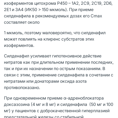
изоферментов цитохрома P450 – 1A2, 2C9, 2С19, 2D6,
2E1 и 3A4 (ИК50 > 150 мкмоль). При приеме
силденафила в рекомендуемых дозах его Cmax
составляет около
1 мкмоль, поэтому маловероятно, что силденафил
может повлиять на клиренс субстратов этих
изоферментов.
Силденафил усиливает гипотензивное действие
нитратов как при длительном применении последних,
так и при их назначении по острым показаниям. В
связи с этим, применение силденафила в сочетании с
нитратами или донаторами оксида азота
противопоказано.
При одновременном приеме α-адреноблокатора
доксазозина (4 мг и 8 мг) и силденафила (50 мг и 100
мг) у пациентов с доброкачественной гиперплазией
предстательной железы со стабильной