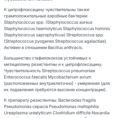
К ципрофлоксацину чувствительны также
грамположительные аэробные бактерии:
Staphylococcus spp. (Staphylococcus aureus
Staphylococcus haemolyticus Staphylococcus hominis
Staphylococcus saprophyticus) Streptococcus spp.
(Streptococcus pyogenes Streptococcus agalactiae).
Активен в отношении Bacillus anthracis.
Большинство стафилококков устойчивых к
метициллину резистентны и к ципрофлоксацину.
Чувствительность Streptococcus pneumoniae
Enterococcus faecalis Mycobacterium avium
(расположенных внутриклеточно) - умеренная (для
их подавления требуются высокие концентрации).
К препарату резистентны: Bacteroides fragilis
Pseudomonas cepacia Pseudomonas maltophilia
Ureaplasma urealyticum Clostridium difficile Nocardia