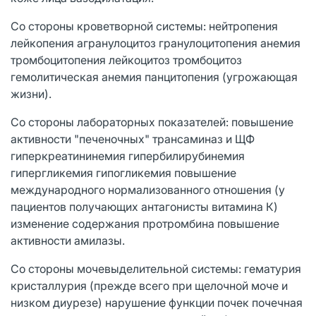
Со стороны кроветворной системы: нейтропения
лейкопения агранулоцитоз гранулоцитопения анемия
тромбоцитопения лейкоцитоз тромбоцитоз
гемолитическая анемия панцитопения (угрожающая
жизни).
Со стороны лабораторных показателей: повышение
активности "печеночных" трансаминаз и ЩФ
гиперкреатининемия гипербилирубинемия
гипергликемия гипогликемия повышение
международного нормализованного отношения (у
пациентов получающих антагонисты витамина К)
изменение содержания протромбина повышение
активности амилазы.
Со стороны мочевыделительной системы: гематурия
кристаллурия (прежде всего при щелочной моче и
низком диурезе) нарушение функции почек почечная