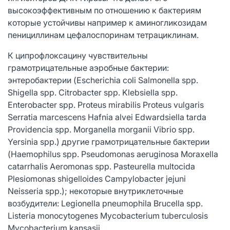
высокоэффективным по отношению к бактериям
которые устойчивы например к аминогликозидам
пенициллинам цефалоспоринам тетрациклинам.
К ципрофлоксацину чувствительны
грамотрицательные аэробные бактерии:
энтеробактерии (Escherichia coli Salmonella spp.
Shigella spp. Citrobacter spp. Klebsiella spp.
Enterobacter spp. Proteus mirabilis Proteus vulgaris
Serratia marcescens Hafnia alvei Edwardsiella tarda
Providencia spp. Morganella morganii Vibrio spp.
Yersinia spp.) другие грамотрицательные бактерии
(Haemophilus spp. Pseudomonas aeruginosa Moraxella
catarrhalis Aeromonas spp. Pasteurella multocida
Plesiomonas shigelloides Campylobacter jejuni
Neisseria spp.); некоторые внутриклеточные
возбудители: Legionella pneumophila Brucella spp.
Listeria monocytogenes Mycobacterium tuberculosis
Mycobacterium kansasii.