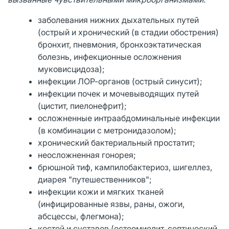
заболевания нижних дыхательных путей
(острый и хронический (в стадии обострения)
бронхит, пневмония, бронхоэктатическая
болезнь, инфекционные осложнения
муковисцидоза);
инфекции ЛОР-органов (острый синусит);
инфекции почек и мочевыводящих путей
(цистит, пиелонефрит);
осложненные интраабдоминальные инфекции
(в комбинации с метронидазолом);
хронический бактериальный простатит;
неосложненная гонорея;
брюшной тиф, кампилобактериоз, шигеллез,
диарея "путешественников";
инфекции кожи и мягких тканей
(инфицированные язвы, раны, ожоги,
абсцессы, флегмона);
костей и суставов (остеомиелит, септический