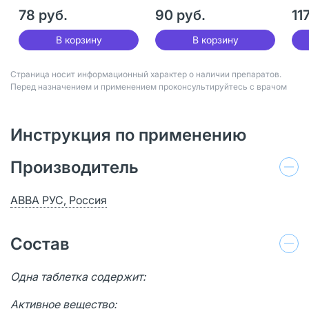
мг 10 шт
мг 
78 руб.
90 руб.
11
В корзину
В корзину
Страница носит информационный характер о наличии препаратов.
Перед назначением и применением проконсультируйтесь с врачом
Инструкция по применению
Производитель
АВВА РУС, Россия
Состав
Одна таблетка содержит:
Активное вещество: