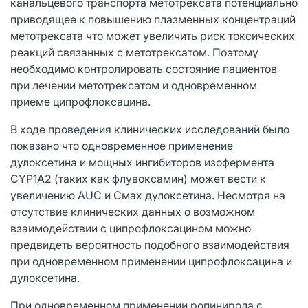
канальцевого транспорта метотрексата потенциально
приводящее к повышению плазменных концентраций
метотрексата что может увеличить риск токсических
реакций связанных с метотрексатом. Поэтому
необходимо контролировать состояние пациентов
при лечении метотрексатом и одновременном
приеме ципрофлоксацина.
В ходе проведения клинических исследований было
показано что одновременное применение
дулоксетина и мощных ингибиторов изофермента
CYP1A2 (таких как флувоксамин) может вести к
увеличению AUC и Смах дулоксетина. Несмотря на
отсутствие клинических данных о возможном
взаимодействии с ципрофлоксацином можно
предвидеть вероятность подобного взаимодействия
при одновременном применении ципрофлоксацина и
дулоксетина.
При одновременном применении ропинирола с