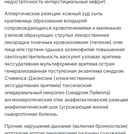
недостаточность интерстициальный нефрит.
Аллергические реакции: кожный зуд сыпь
крапивница образование волдырей
сопровождающихся кровотечениями и маленьких
узелков образующих струпья лекарственная
лихорадка точечные кровоизлияния (петехии) отек
лица или гортани одышка эозинофилия повышенная
светочувствительность васкулит узловая эритема
экссудативная мультиформная эритема острая
генерализованная пустулезная экзантема синдром
Стивенса-Джонсона (злокачественная
экссудативная эритема) токсический
эпидермальный некролиз (синдром Лайелла)
ангионевротический отек анафилактические реакции
анафилактический шок (угрожающий жизни)
сывороточная болезнь.
Прочие: нарушение дыхания (включая бронхоспазм)
артралгия артрит тендовагинит разрывы сухожилий