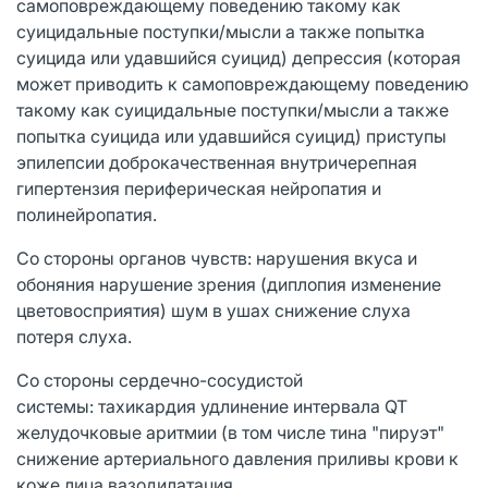
самоповреждающему поведению такому как
суицидальные поступки/мысли а также попытка
суицида или удавшийся суицид) депрессия (которая
может приводить к самоповреждающему поведению
такому как суицидальные поступки/мысли а также
попытка суицида или удавшийся суицид) приступы
эпилепсии доброкачественная внутричерепная
гипертензия периферическая нейропатия и
полинейропатия.
Со стороны органов чувств: нарушения вкуса и
обоняния нарушение зрения (диплопия изменение
цветовосприятия) шум в ушах снижение слуха
потеря слуха.
Со стороны сердечно-сосудистой
системы: тахикардия удлинение интервала QT
желудочковые аритмии (в том числе тина "пируэт"
снижение артериального давления приливы крови к
коже лица вазодилатация.