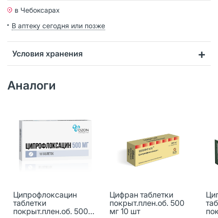
в Чебоксарах
В аптеку сегодня или позже
Условия хранения
Аналоги
Ципрофлоксацин
Цифран таблетки
Ци
таблетки
покрыт.плен.об. 500
та
покрыт.плен.об. 500
мг 10 шт
пок