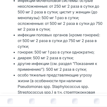
инфекции мочеполовой системы: острые
неосложненные: от 250 мг 2 раза в сутки до
500 мг 2 раза в сутки; цистит у женщин (до
менопаузы): 500 мг 1 раз в сутки;
осложненные: от 500 мг 2 раза в сутки до 750
мг 2 раза в сутки;
инфекции половых органов (кроме гонореи):
от 500 мг 2 раза в сутки до 750 мг 2 раза в
сутки;
гонорея: 500 мг 1 раз в сутки однократно;
диарея: 500 мг 2 раза в сутки;
другие инфекции (см. раздел "Показания к
применению"): 500 мг 2 раза в сутки;
особо тяжелые представляющие угрозу
жизни (в особенности при наличии
Pseudomonas spp. Staphylococcus spp.
Streptococcus spp.) в т.ч. стрептококковая
пневмония инфекции костей и суставов
В корзину за
130
руб.
септицемия перитонит: 750 мг 2 раза в сутки.