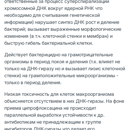
ответственные за процесс суперспирализации
хромосомной ДНК вокруг ядерной РНК что
необходимо для считывания генетической
информации) нарушает синтез ДНК рост и деление
бактерий; вызывает выраженные морфологические
изменения (в т.ч. клеточной стенки и мембран) и
быструю гибель бактериальной клетки.
Действует бактерицидно на грамотрицательные
организмы в период покоя и деления (т.к. влияет не
только на ДНК-гиразу но и вызывает лизис клеточной
стенки) на грамположительные микроорганизмы -
только в период деления.
Низкая токсичность для клеток макроорганизма
объясняется отсутствием в них ДНК-гиразы. На фоне
приема ципрофлоксацина не происходит
параллельной выработки устойчивости к др.
антибиотикам не принадлежащим к группе
ингибиторов ДНК-гиразы что делает его