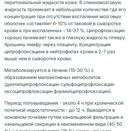
перитонеальной жидкости коже. В спинномозговую
жидкость проникает в небольшом количестве где его
концентрация при отсутствии воспаления мозговых
оболочек составляет 6-10% от таковой в сыворотке
крови а при воспаленных - 14-37 %. Ципрофлоксацин
хорошо проникает также в глазную жидкость плевру
брюшину лимфу через плаценту. Концентрация
ципрофлоксацина в нейтрофилах крови в 2-7 раз
выше чем в сыворотке крови.
Метаболизируется в печени (15-30 %) с
образованием малоактивных метаболитов
(диэтилципрофлоксацин сульфоципрофлоксацин
оксоципрофлоксацин формилципрофлоксацин).
Период полувыведения - около 4 ч при хронической
почечной недостаточности - до 12 ч. Выводится в
основном почками путем канальцевой фильтрации и
канальцевой секреции в неизмененном виде (40-50
%) и в виде метаболитов (15 %) остальная часть -