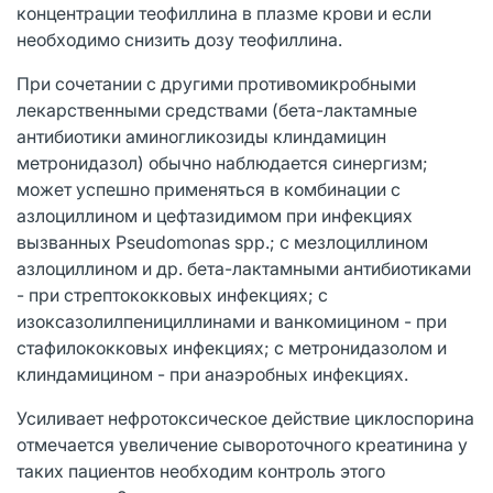
концентрации теофиллина в плазме крови и если
необходимо снизить дозу теофиллина.
При сочетании с другими противомикробными
лекарственными средствами (бета-лактамные
антибиотики аминогликозиды клиндамицин
метронидазол) обычно наблюдается синергизм;
может успешно применяться в комбинации с
азлоциллином и цефтазидимом при инфекциях
вызванных Pseudomonas spp.; с мезлоциллином
азлоциллином и др. бета-лактамными антибиотиками
- при стрептококковых инфекциях; с
изоксазолилпенициллинами и ванкомицином - при
стафилококковых инфекциях; с метронидазолом и
клиндамицином - при анаэробных инфекциях.
Усиливает нефротоксическое действие циклоспорина
отмечается увеличение сывороточного креатинина у
таких пациентов необходим контроль этого