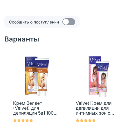
Сообщить о поступлении
Варианты
Крем Велвет
Velvet Крем для
(Velvet) для
депиляции для
депиляции 5в1 100
интимных зон с
мл 1 шт
ромашкой 100 мл 1
шт