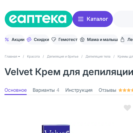
Каталог
Акции
Скидки
Гемотест
Мама и малыш
Ле
Главная
/
Красота
/
Депиляция и бритье
/
Депиляция тела
/
Кремы дл
Velvet Крем для депиляции
Основное
Варианты
4
Инструкция
Отзывы