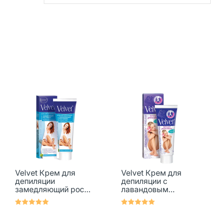
Velvet Крем для
Velvet Крем для
депиляции
депиляции с
замедляющий рост
лавандовым
волос Plantafluid AH
маслом 100 мл 1 шт
complex 100 мл 1 шт