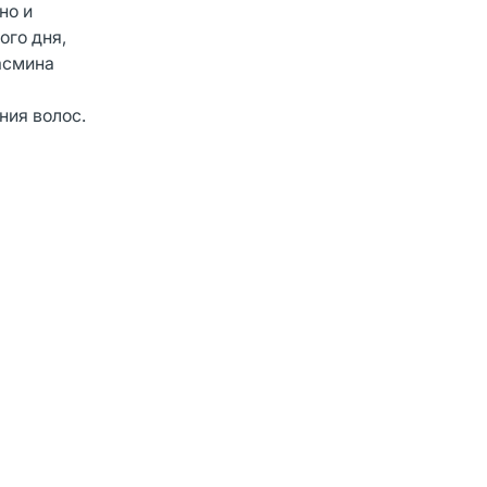
но и
ого дня,
асмина
ния волос.