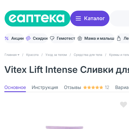
Каталог
Акции
Скидки
Гемотест
Мама и малыш
Ле
Главная
/
Красота
/
Уход за телом
/
Средства для тела
/
Кремы и гели
Vitex Lift Intense Сливки 
Основное
Инструкция
Отзывы
12
Вариа