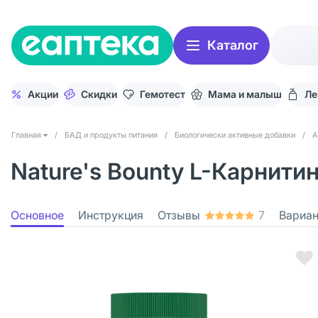
Каталог
Акции
Скидки
Гемотест
Мама и малыш
Ле
Главная
/
БАД и продукты питания
/
Биологически активные добавки
/
А
Nature's Bounty L-Карнити
Основное
Инструкция
Отзывы
7
Вариа