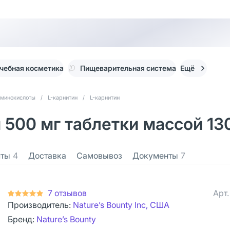
чебная косметика
Пищеварительная система
Ещё
минокислоты
/
L-карнитин
/
L-карнитин
н 500 мг таблетки массой 13
нты
4
Доставка
Самовывоз
Документы
7
7 отзывов
Арт
Производитель:
Nature’s Bounty Inc, США
Бренд:
Nature’s Bounty