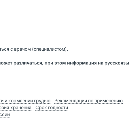
ься с врачом (специалистом).
может различаться, при этом информация на русскояз
и и кормлении грудью
Рекомендации по применению
овия хранения
Срок годности
оссии