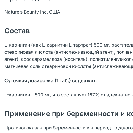
Nature’s Bounty Inc, США
Состав
L-карнитин (как L-карнитин L-тартрат) 500 мг, растит
стеариновая кислота (антислеживающий агент), полив
агент), кроскарамеллоза (носитель), полиэтиленгликол
магниевая соль стеариновой кислоты (антислеживающий
Суточная дозировка (1 таб.) содержит:
L-карнитин – 500 мг, что составляет 167% от адекватн
Применение при беременности и к
Противопоказан при беременности и в период грудног