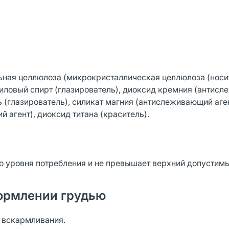
ельная целлюлоза (микрокристаллическая целлюлоза (носит
ниловый спирт (глазирователь), диоксид кремния (антис
ь (глазирователь), силикат магния (антислеживающий аген
 агент), диоксид титана (краситель).
ого уровня потребления и не превышает верхний допустим
ормлении грудью
о вскармливания.