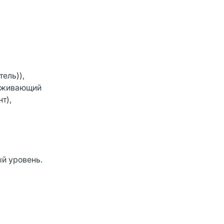
ель)),
леживающий
т),
ый уровень.