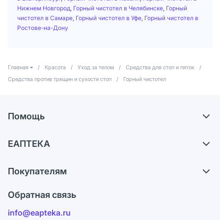
Нижнем Новгород
,
Горный чистотел в Челябинске
,
Горный
чистотел в Самаре
,
Горный чистотел в Уфе
,
Горный чистотел в
Ростове-на-Дону
Главная
/
Красота
/
Уход за телом
/
Средства для стоп и пяток
/
Средства против трещин и сухости стоп
/
Горный чистотел
Помощь
Доставка
ЕАПТЕКА
Самовывоз из аптек
О компании
Обмен и возврат
Покупателям
Карьера
Что с моим заказом?
Оплата
Поставщики
Обратная связь
Ответы на вопросы
Отзывы
Лицензия
info@eapteka.ru
Блог
Программа СберСпасибо