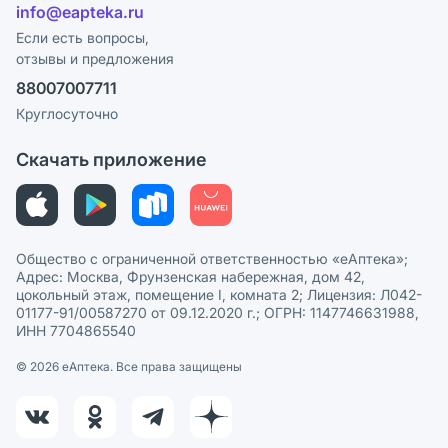
Лицензия
info@eapteka.ru
Блог
Программа СберСпасибо
Реклама на сайте
Если есть вопросы,
отзывы и предложения
Политика конфиденциальности
Ваши товары на ЕАПТЕКЕ
88007007711
Пользовательское соглашение
Сотрудничество для аптек
Круглосуточно
Политика рекомендаций
СМИ о нас
Скачать приложение
Этика и соответствие
Политика в отношении обработки персональных данных
Общество с ограниченной ответственностью «еАптека»;
Адрес: Москва, Фрунзенская набережная, дом 42,
цокольный этаж, помещение I, комната 2; Лицензия: Л042-
01177-91/00587270 от 09.12.2020 г.; ОГРН: 1147746631988,
ИНН 7704865540
© 2026 eАптека. Все права защищены