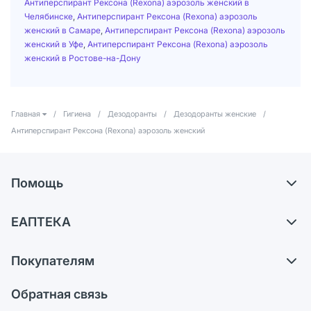
Антиперспирант Рексона (Rexona) аэрозоль женский в
Челябинске
,
Антиперспирант Рексона (Rexona) аэрозоль
женский в Самаре
,
Антиперспирант Рексона (Rexona) аэрозоль
женский в Уфе
,
Антиперспирант Рексона (Rexona) аэрозоль
женский в Ростове-на-Дону
Главная
/
Гигиена
/
Дезодоранты
/
Дезодоранты женские
/
Антиперспирант Рексона (Rexona) аэрозоль женский
Помощь
Доставка
ЕАПТЕКА
Самовывоз из аптек
О компании
Обмен и возврат
Покупателям
Карьера
Что с моим заказом?
Оплата
Поставщики
Обратная связь
Ответы на вопросы
Отзывы