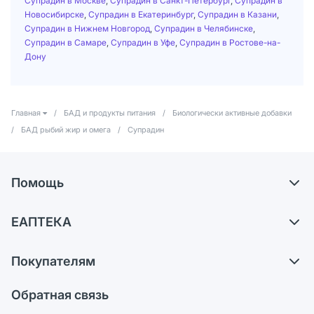
Супрадин в Москве
,
Супрадин в Санкт-Петербург
,
Супрадин в
Новосибирске
,
Супрадин в Екатеринбург
,
Супрадин в Казани
,
Супрадин в Нижнем Новгород
,
Супрадин в Челябинске
,
Супрадин в Самаре
,
Супрадин в Уфе
,
Супрадин в Ростове-на-
Дону
Главная
/
БАД и продукты питания
/
Биологически активные добавки
/
БАД рыбий жир и омега
/
Супрадин
Помощь
Доставка
ЕАПТЕКА
Самовывоз из аптек
О компании
Обмен и возврат
Покупателям
Карьера
Что с моим заказом?
Оплата
Поставщики
Обратная связь
Ответы на вопросы
Отзывы