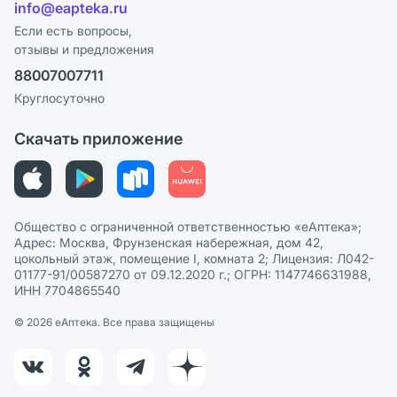
Лицензия
info@eapteka.ru
Блог
Программа СберСпасибо
Реклама на сайте
Если есть вопросы,
отзывы и предложения
Политика конфиденциальности
Ваши товары на ЕАПТЕКЕ
88007007711
Пользовательское соглашение
Сотрудничество для аптек
Круглосуточно
Политика рекомендаций
СМИ о нас
Скачать приложение
Этика и соответствие
Политика в отношении обработки персональных данных
Общество с ограниченной ответственностью «еАптека»;
Адрес: Москва, Фрунзенская набережная, дом 42,
цокольный этаж, помещение I, комната 2; Лицензия: Л042-
01177-91/00587270 от 09.12.2020 г.; ОГРН: 1147746631988,
ИНН 7704865540
© 2026 eАптека. Все права защищены