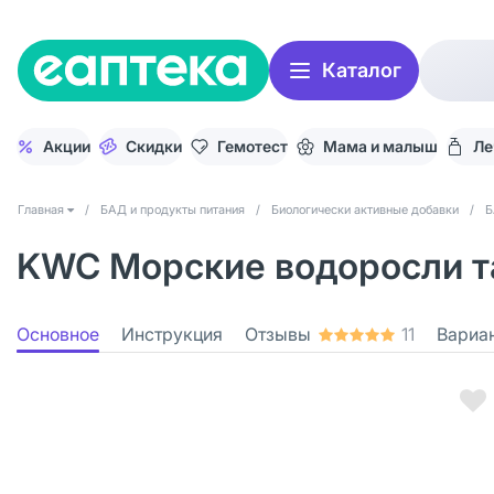
Каталог
Акции
Скидки
Гемотест
Мама и малыш
Ле
Главная
/
БАД и продукты питания
/
Биологически активные добавки
/
Б
KWC Морские водоросли та
Основное
Инструкция
Отзывы
11
Вариа