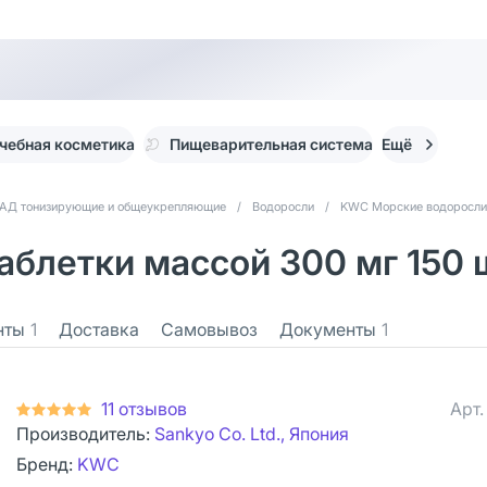
чебная косметика
Пищеварительная система
Ещё
АД тонизирующие и общеукрепляющие
/
Водоросли
/
KWC Морские водоросли
блетки массой 300 мг 150 
нты
1
Доставка
Самовывоз
Документы
1
11 отзывов
Арт
Производитель:
Sankyo Co. Ltd., Япония
Бренд:
KWC