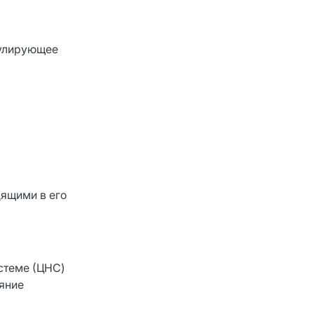
мулирующее
ящими в его
истеме (ЦНС)
ияние