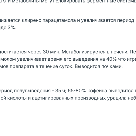
на эти метаболиты могут блокировать ферментные систем
снижается клиренс парацетамола и увеличивается период
иде 3%.
остигается через 30 мин. Метаболизируется в печени. П
тамолом увеличивает время его выведения на 40% что игр
емов препарата в течение суток. Выводится почками.
период полувыведения - 35 ч; 65-80% кофеина выводится
вой кислоты и ацетилированных производных урацила не