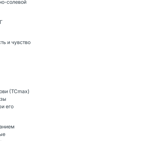
дно-солевой
Г
ть и чувство
ови (ТСmах)
озы
ри его
ванием
ые