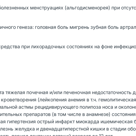
болезненных менструациях (альгодисменорея) при отсут
чного генеза: головная боль мигрень зубная боль артра
редства при лихорадочных состояниях на фоне инфекци
а тяжелая почечная и/или печеночная недостаточность 
роветворения (лейкопения анемия в т.ч. гемолитическая
иальной астмы рецидивирующего полипоза носа и около
тельных препаратов (в том числе в анамнезе) состояния
я гипертензия острый инфаркт миокарда ишемическая 
лезнь желудка и двенадцатиперстной кишки в стадии об