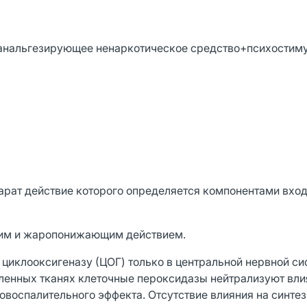
анальгезирующее ненаркотическое средство+психости
рат действие которого определяется компонентами вход
щим и жаропонижающим действием.
 циклооксигеназу (ЦОГ) только в центральной нервной с
аленных тканях клеточные пероксидазы нейтрализуют вл
овоспалительного эффекта. Отсутствие влияния на синтез