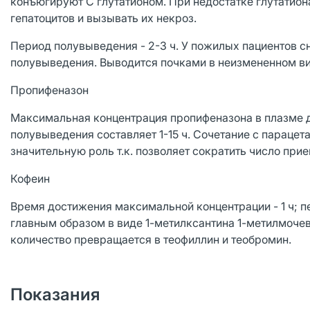
конъюгируют С глутатионом. При недостатке глутатио
гепатоцитов и вызывать их некроз.
Период полувыведения - 2-3 ч. У пожилых пациентов 
полувыведения. Выводится почками в неизмененном в
Пропифеназон
Максимальная концентрация пропифеназона в плазме д
полувыведения составляет 1-15 ч. Сочетание с параце
значительную роль т.к. позволяет сократить число при
Кофеин
Время достижения максимальной концентрации - 1 ч; 
главным образом в виде 1-метилксантина 1-метилмоче
количество превращается в теофиллин и теобромин.
Показания