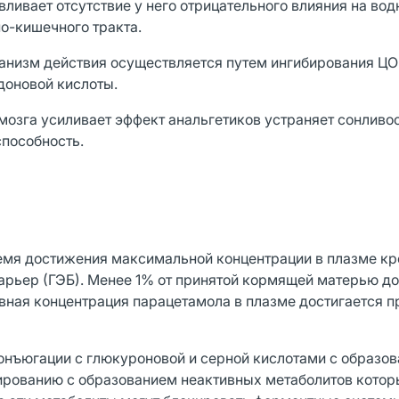
ливает отсутствие у него отрицательного влияния на во
о-кишечного тракта.
анизм действия осуществляется путем ингибирования ЦО
доновой кислоты.
озга усиливает эффект анальгетиков устраняет сонливос
пособность.
ремя достижения максимальной концентрации в плазме кр
барьер (ГЭБ). Менее 1% от принятой кормящей матерью д
вная концентрация парацетамола в плазме достигается п
конъюгации с глюкуроновой и серной кислотами с образо
ированию с образованием неактивных метаболитов котор