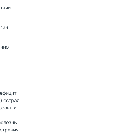
ствии
лгии
онно-
дефицит
) острая
носовых
болезнь
острения