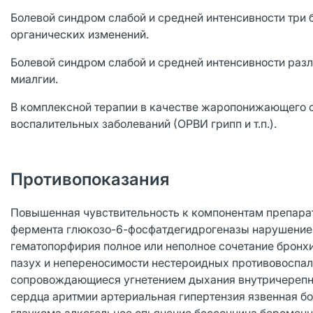
Болевой синдром слабой и средней интенсивности три 
органических изменений.
Болевой синдром слабой и средней интенсивности разли
миалгии.
В комплексной терапии в качестве жаропонижающего с
воспалительных заболеваний (ОРВИ грипп и т.п.).
Противопоказания
Повышенная чувствительность к компонентам препарат
фермента глюкозо-6-фосфатдегидрогеназы нарушение к
гематопорфирия полное или неполное сочетание бронх
пазух и непереносимости нестероидных противовоспали
сопровождающиеся угнетением дыхания внутричерепна
сердца аритмии артериальная гипертензия язвенная бо