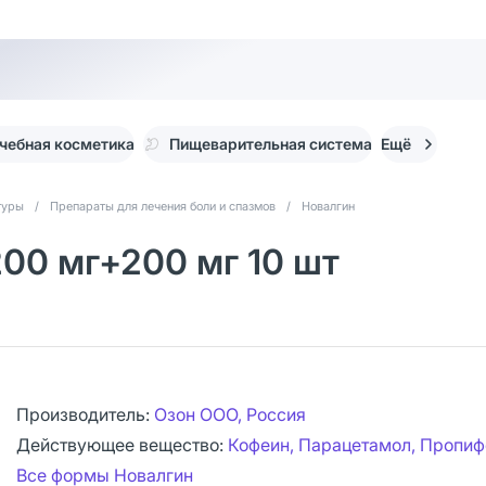
чебная косметика
Пищеварительная система
Ещё
туры
/
Препараты для лечения боли и спазмов
/
Новалгин
200 мг+200 мг 10 шт
Производитель:
Озон ООО, Россия
Действующее вещество:
Кофеин, Парацетамол, Пропиф
Все формы Новалгин