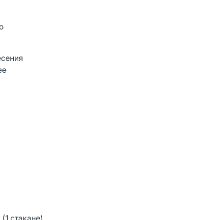
о
есения
ее
(1 стакане)