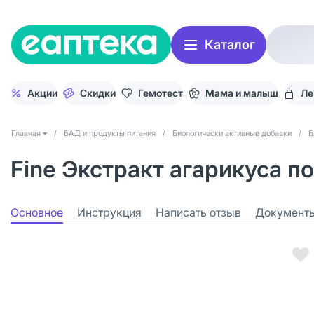
Каталог
Акции
Скидки
Гемотест
Мама и малыш
Ле
Главная
/
БАД и продукты питания
/
Биологически активные добавки
/
Б
Fine Экстракт агарикуса п
Основное
Инструкция
Написать отзыв
Документ