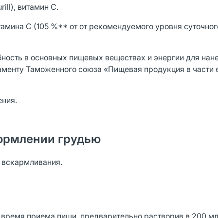
ill), витамин С.
тамина С (105 %** от от рекомендуемого уровня суточног
ность в основных пищевых веществах и энергии для нан
аменту Таможенного союза «Пищевая продукция в части 
ения.
ормлении грудью
о вскармливания.
во время приема пищи, предварительно растворив в 200 мл 