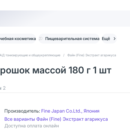
чебная косметика
Пищеварительная система
Ещё
АД тонизирующие и общеукрепляющие
/
Файн (Fine) Экстракт агарикуса
орошок массой 180 г 1 шт
ы
2
Производитель:
Fine Japan Co.Ltd., Япония
Все варианты Файн (Fine) Экстракт агарикуса
Доступна оплата онлайн