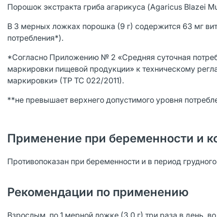
Порошок экстракта гриба агарикуса (Agaricus Blazei Mur
В 3 мерных ложках порошка (9 г) содержится 63 мг ви
потребления*).
*Согласно Приложению № 2 «Средняя суточная потреб
маркировки пищевой продукции» к техническому регл
маркировки» (ТР ТС 022/2011).
**не превышает верхнего допустимого уровня потребл
Применение при беременности и к
Противопоказан при беременности и в период грудног
Рекомендации по применению
Взрослым, по 1 мерной ложке (3,0 г) три раза в день, 