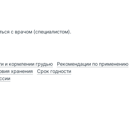
ься с врачом (специалистом).
и и кормлении грудью
Рекомендации по применению
овия хранения
Срок годности
оссии