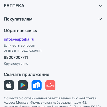
Доставка
ЕАПТЕКА
Самовывоз из аптек
О компании
Обмен и возврат
Покупателям
Карьера
Что с моим заказом?
Оплата
Поставщики
Обратная связь
Ответы на вопросы
Отзывы
Лицензия
info@eapteka.ru
Блог
Программа СберСпасибо
Реклама на сайте
Если есть вопросы,
отзывы и предложения
Политика конфиденциальности
Ваши товары на ЕАПТЕКЕ
88007007711
Пользовательское соглашение
Сотрудничество для аптек
Круглосуточно
Политика рекомендаций
СМИ о нас
Скачать приложение
Этика и соответствие
Политика в отношении обработки персональных данных
Общество с ограниченной ответственностью «еАптека»;
Адрес: Москва, Фрунзенская набережная, дом 42,
цокольный этаж, помещение I, комната 2; Лицензия: Л042-