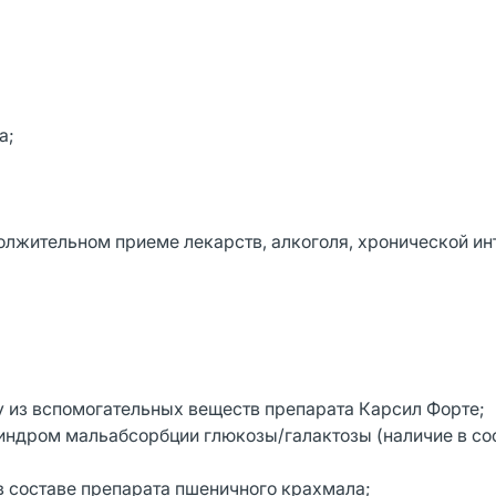
а;
лжительном приеме лекарств, алкоголя, хронической ин
у из вспомогательных веществ препарата Карсил Форте;
синдром мальабсорбции глюкозы/галактозы (наличие в со
в составе препарата пшеничного крахмала;