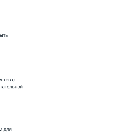
мыть
нтов с
тательной
м для