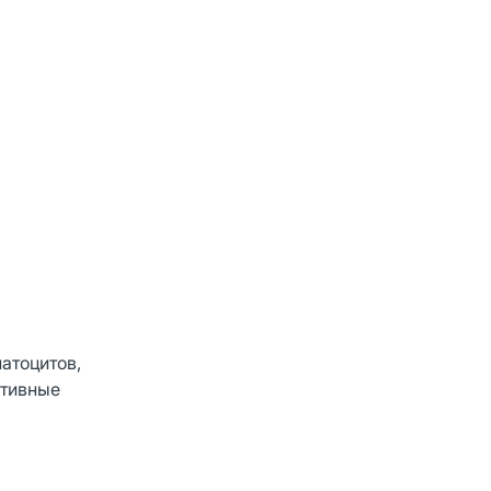
атоцитов,
ативные