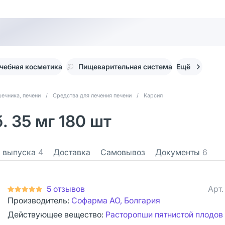
чебная косметика
Пищеварительная система
Ещё
ечника, печени
/
Средства для лечения печени
/
Карсил
. 35 мг 180 шт
 выпуска
4
Доставка
Самовывоз
Документы
6
5 отзывов
Арт
Производитель:
Софарма АО, Болгария
Действующее вещество:
Расторопши пятнистой плодов