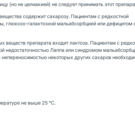
ицу (но не целиакией) не следует принимать этот препара
 вещества содержит сахарозу. Пациентам с редкостной
ы, глюкозо-галактозной мальабсорбцией или дефицитом 
ых веществ препарата входит лактоза. Пациентам с редк
ной недостаточностью Лаппа или синдромом мальабсорбц
 с непереносимостью некоторых других сахаров необход
пературе не выше 25 °С.