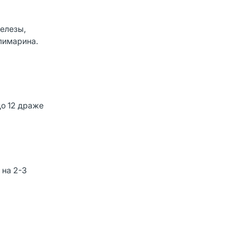
елезы,
лимарина.
до 12 драже
 на 2-3