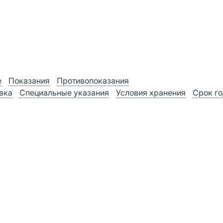
е
Показания
Противопоказания
вка
Специальные указания
Условия хранения
Срок го