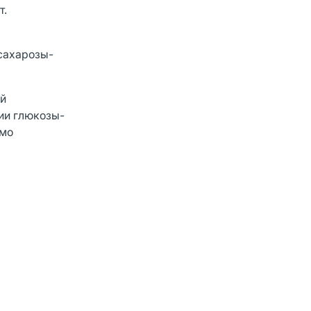
т.
сахарозы-
ой
ии глюкозы-
имо