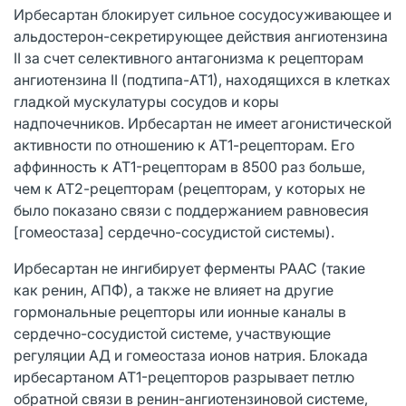
Ирбесартан блокирует сильное сосудосуживающее и
альдостерон-секретирующее действия ангиотензина
II за счет селективного антагонизма к рецепторам
ангиотензина II (подтипа-AT1), находящихся в клетках
гладкой мускулатуры сосудов и коры
надпочечников. Ирбесартан не имеет агонистической
активности по отношению к АТ1-рецепторам. Его
аффинность к AT1-рецепторам в 8500 раз больше,
чем к АТ2-рецепторам (рецепторам, у которых не
было показано связи с поддержанием равновесия
[гомеостаза] сердечно-сосудистой системы).
Ирбесартан не ингибирует ферменты РААС (такие
как ренин, АПФ), а также не влияет на другие
гормональные рецепторы или ионные каналы в
сердечно-сосудистой системе, участвующие
регуляции АД и гомеостаза ионов натрия. Блокада
ирбесартаном AT1-рецепторов разрывает петлю
обратной связи в ренин-ангиотензиновой системе,