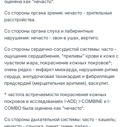
оценена как "нечасто".
Со стороны органа зрения: нечасто - зрительные
расстройства.
Со стороны органа слуха и лабиринтные
нарушения: нечасто - звон в ушах, вертиго.
Со стороны сердечно-сосудистой системы: часто -
ощущение сердцебиения, "приливы" крови к коже с
чувством жара, покраснение кожных покровов*;
очень редко - инфаркт миокарда, нарушения ритма
сердца, желудочковая тахикардия и фибрилляция
предсердий (мерцательная аритмия), васкулит.
* частота встречаемости покраснения кожных
покровов в исследованиях I-ADD, I-COMBINE и I-
COMBO была оценена как "нечасто".
Со стороны дыхательной системы: часто - кашель;
нечасто - одышка, ринит; очень редко -