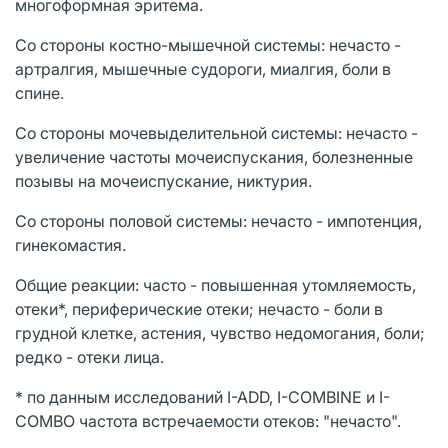
многоформная эритема.
Со стороны костно-мышечной системы: нечасто -
артралгия, мышечные судороги, миалгия, боли в
спине.
Со стороны мочевыделительной системы: нечасто -
увеличение частоты мочеиспускания, болезненные
позывы на мочеиспускание, никтурия.
Со стороны половой системы: нечасто - импотенция,
гинекомастия.
Общие реакции: часто - повышенная утомляемость,
отеки*, периферические отеки; нечасто - боли в
грудной клетке, астения, чувство недомогания, боли;
редко - отеки лица.
* по данным исследований I-ADD, I-COMBINE и I-
COMBO частота встречаемости отеков: "нечасто".