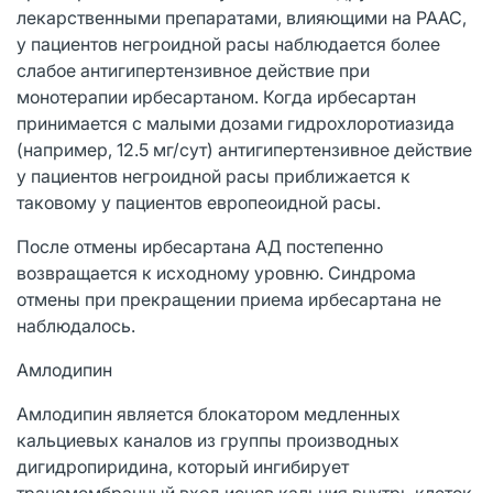
лекарственными препаратами, влияющими на РААС,
у пациентов негроидной расы наблюдается более
слабое антигипертензивное действие при
монотерапии ирбесартаном. Когда ирбесартан
принимается с малыми дозами гидрохлоротиазида
(например, 12.5 мг/сут) антигипертензивное действие
у пациентов негроидной расы приближается к
таковому у пациентов европеоидной расы.
После отмены ирбесартана АД постепенно
возвращается к исходному уровню. Синдрома
отмены при прекращении приема ирбесартана не
наблюдалось.
Амлодипин
Амлодипин является блокатором медленных
кальциевых каналов из группы производных
дигидропиридина, который ингибирует
трансмембранный вход ионов кальция внутрь клеток