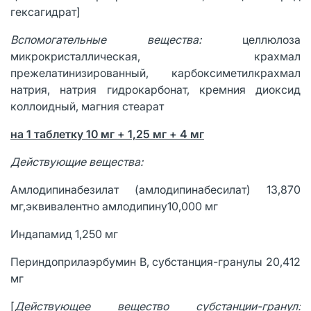
гексагидрат]
Вспомогательные вещества:
целлюлоза
микрокристаллическая, крахмал
прежелатинизированный, карбоксиметилкрахмал
натрия, натрия гидрокарбонат, кремния диоксид
коллоидный, магния стеарат
на 1 таблетку 10 мг + 1,25 мг + 4 мг
Действующие вещества:
Амлодипинабезилат (амлодипинабесилат) 13,870
мг,эквивалентно амлодипину10,000 мг
Индапамид 1,250 мг
Периндоприлаэрбумин В, субстанция-гранулы 20,412
мг
[
Действующее вещество субстанции-гранул: