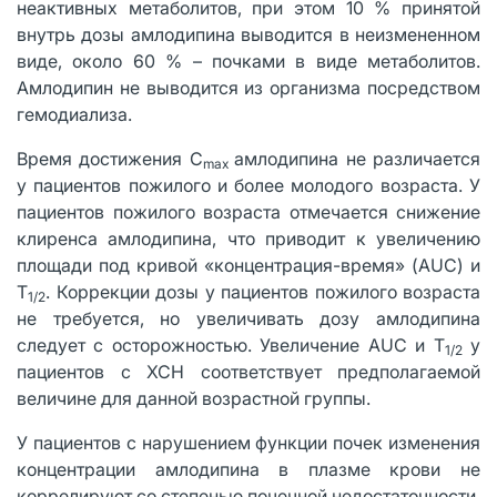
неактивных метаболитов, при этом 10 % принятой
внутрь дозы амлодипина выводится в неизмененном
виде, около 60 % – почками в виде метаболитов.
Амлодипин не выводится из организма посредством
гемодиализа.
Время достижения C
амлодипина не различается
max
у пациентов пожилого и более молодого возраста. У
пациентов пожилого возраста отмечается снижение
клиренса амлодипина, что приводит к увеличению
площади под кривой «концентрация-время» (AUC) и
T
. Коррекции дозы у пациентов пожилого возраста
1/2
не требуется, но увеличивать дозу амлодипина
следует с осторожностью. Увеличение AUC и T
у
1/2
пациентов с ХСН соответствует предполагаемой
величине для данной возрастной группы.
У пациентов с нарушением функции почек изменения
концентрации амлодипина в плазме крови не
коррелируют со степенью почечной недостаточности.