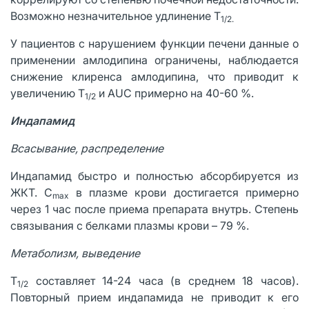
Возможно незначительное удлинение T
1/2.
У пациентов с нарушением функции печени данные о
применении амлодипина ограничены, наблюдается
снижение клиренса амлодипина, что приводит к
увеличению T
и AUC примерно на 40-60 %.
1/2
Индапамид
Всасывание, распределение
Индапамид быстро и полностью абсорбируется из
ЖКТ. C
в плазме крови достигается примерно
max
через 1 час после приема препарата внутрь. Степень
связывания с белками плазмы крови – 79 %.
Метаболизм, выведение
T
составляет 14-24 часа (в среднем 18 часов).
1/2
Повторный прием индапамида не приводит к его