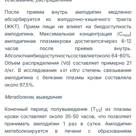
После приема внутрь амлодипин медленно
абсорбируется из желудочно-кишечного тракта
(ЖКТ). Прием пищи не влияет на биодоступность
амлодипина. Максимальная концентрация (C
)
max
амлодипинав плазмекрови достигаетсячерез 6-12
часов после приема внутрь.
Абсолютнаябиодоступностьсоставляетоколо 64-80%.
Объем распределения (Vd) составляет примерно 21
л/кг. В исследования х
in vitro
степень связывания
амлодипина с белками плазмы крови составляла
около 97,5%.
Метаболизм, выведение
Конечный период полувыведения (T
) из плазмы
1/2
крови составляет около 35-50 часов, что позволяет
принимать амлодипин 1 раз в сутки. Амлодипин
метаболизируется в печени с образованием