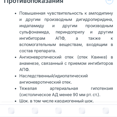
Противопоказания
Повышенная чувствительность к амлодипину
и другим производным дигидропиридина,
индапамиду и другим производным
сульфонамида, периндоприлу и другим
ингибиторам АПФ, а также к
вспомогательным веществам, входящим в
состав препарата.
Ангионевротический отек (отек Квинке) в
анамнезе, связанный с приемом ингибиторов
АПФ.
Наследственный/идиопатический
ангионевротический отек.
Тяжелая артериальная гипотензия
(систолическое АД менее 90 мм рт. ст.).
Шок, в том числе кардиогенный шок.
Обструкция выходного тракта левого
В корзину за
442
руб.
желудочка (например, клинически значимый