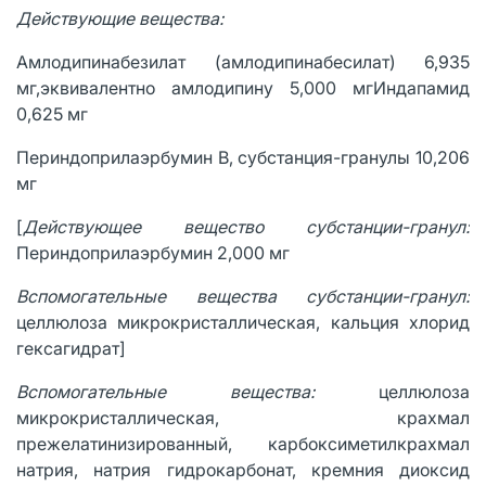
Действующие вещества:
Амлодипинабезилат (амлодипинабесилат) 6,935
мг,эквивалентно амлодипину 5,000 мгИндапамид
0,625 мг
Периндоприлаэрбумин В, субстанция-гранулы 10,206
мг
[
Действующее вещество субстанции-гранул:
Периндоприлаэрбумин 2,000 мг
Вспомогательные вещества субстанции-гранул:
целлюлоза микрокристаллическая, кальция хлорид
гексагидрат]
Вспомогательные вещества:
целлюлоза
микрокристаллическая, крахмал
прежелатинизированный, карбоксиметилкрахмал
натрия, натрия гидрокарбонат, кремния диоксид