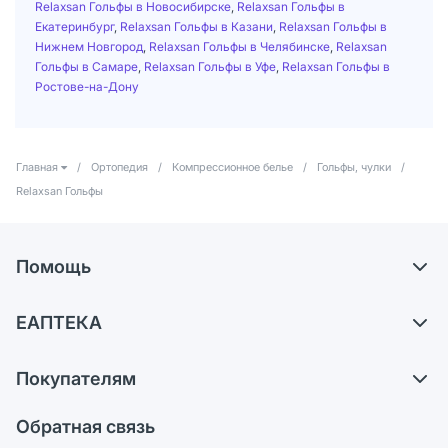
Relaxsan Гольфы в Новосибирске
,
Relaxsan Гольфы в
Екатеринбург
,
Relaxsan Гольфы в Казани
,
Relaxsan Гольфы в
Нижнем Новгород
,
Relaxsan Гольфы в Челябинске
,
Relaxsan
Гольфы в Самаре
,
Relaxsan Гольфы в Уфе
,
Relaxsan Гольфы в
Ростове-на-Дону
Главная
/
Ортопедия
/
Компрессионное белье
/
Гольфы, чулки
/
Relaxsan Гольфы
Помощь
Доставка
ЕАПТЕКА
Самовывоз из аптек
О компании
Обмен и возврат
Покупателям
Карьера
Что с моим заказом?
Оплата
Поставщики
Обратная связь
Ответы на вопросы
Отзывы