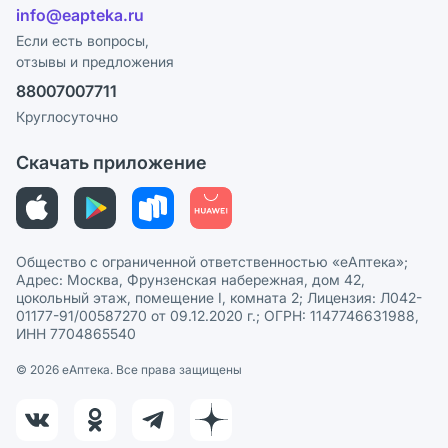
Лицензия
info@eapteka.ru
Блог
Программа СберСпасибо
Реклама на сайте
Если есть вопросы,
отзывы и предложения
Политика конфиденциальности
Ваши товары на ЕАПТЕКЕ
88007007711
Пользовательское соглашение
Сотрудничество для аптек
Круглосуточно
Политика рекомендаций
СМИ о нас
Скачать приложение
Этика и соответствие
Политика в отношении обработки персональных данных
Общество с ограниченной ответственностью «еАптека»;
Адрес: Москва, Фрунзенская набережная, дом 42,
цокольный этаж, помещение I, комната 2; Лицензия: Л042-
01177-91/00587270 от 09.12.2020 г.; ОГРН: 1147746631988,
ИНН 7704865540
© 2026 eАптека. Все права защищены