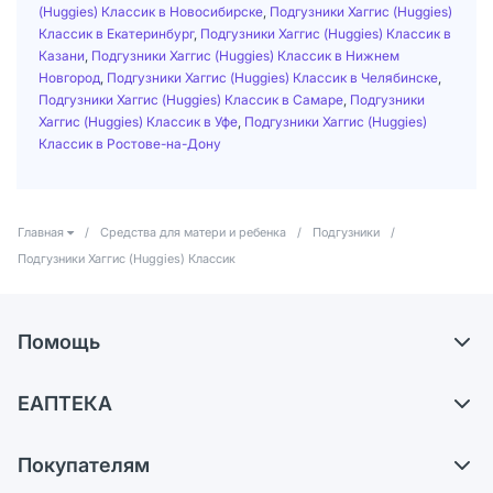
(Huggies) Классик в Новосибирске
,
Подгузники Хаггис (Huggies)
Классик в Екатеринбург
,
Подгузники Хаггис (Huggies) Классик в
Казани
,
Подгузники Хаггис (Huggies) Классик в Нижнем
Новгород
,
Подгузники Хаггис (Huggies) Классик в Челябинске
,
Подгузники Хаггис (Huggies) Классик в Самаре
,
Подгузники
Хаггис (Huggies) Классик в Уфе
,
Подгузники Хаггис (Huggies)
Классик в Ростове-на-Дону
Главная
/
Средства для матери и ребенка
/
Подгузники
/
Подгузники Хаггис (Huggies) Классик
Помощь
Доставка
ЕАПТЕКА
Самовывоз из аптек
О компании
Обмен и возврат
Покупателям
Карьера
Что с моим заказом?