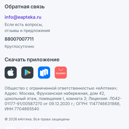
Оплата
Поставщики
Обратная связь
Ответы на вопросы
Отзывы
Лицензия
info@eapteka.ru
Блог
Программа СберСпасибо
Реклама на сайте
Если есть вопросы,
отзывы и предложения
Политика конфиденциальности
Ваши товары на ЕАПТЕКЕ
88007007711
Пользовательское соглашение
Сотрудничество для аптек
Круглосуточно
Политика рекомендаций
СМИ о нас
Скачать приложение
Этика и соответствие
Политика в отношении обработки персональных данных
Общество с ограниченной ответственностью «еАптека»;
Адрес: Москва, Фрунзенская набережная, дом 42,
цокольный этаж, помещение I, комната 2; Лицензия: Л042-
01177-91/00587270 от 09.12.2020 г.; ОГРН: 1147746631988,
ИНН 7704865540
© 2026 eАптека. Все права защищены