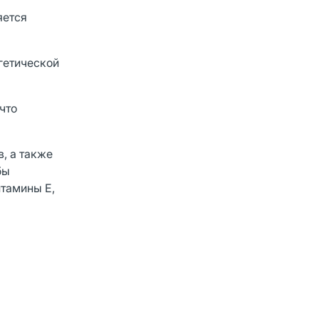
яется
гетической
что
, а также
бы
итамины Е,