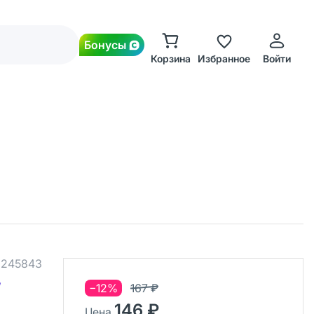
Бонусы
Корзина
Избранное
Войти
.
245843
,
−12%
167 ₽
146 ₽
Цена