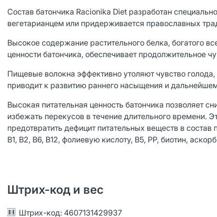
Состав батончика Racionika Diet разработан специально
вегетарианцем или придерживается православных трад
Высокое содержание растительного белка, богатого в
ценности батончика, обеспечивает продолжительное чу
Пищевые волокна эффективно утоляют чувство голода, 
приводит к развитию раннего насыщения и дальнейшем
Высокая питательная ценность батончика позволяет сн
избежать перекусов в течение длительного времени. Э
предотвратить дефицит питательных веществ в состав
В1, В2, В6, В12, фолиевую кислоту, В5, РР, биотин, аско
Штрих-код и вес
Штрих-код: 4607131429937