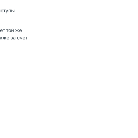
иступы
ет той же
кже за счет