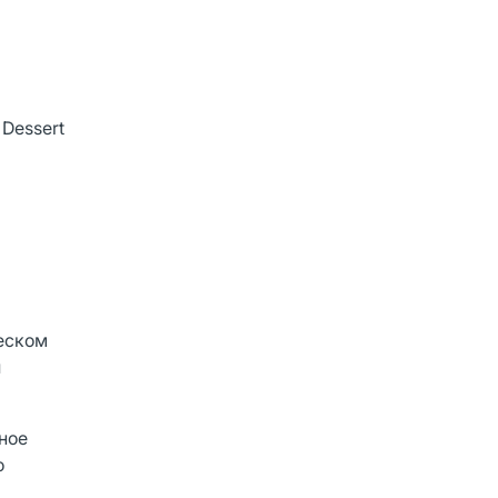
 Dessert
еском
и
ное
о