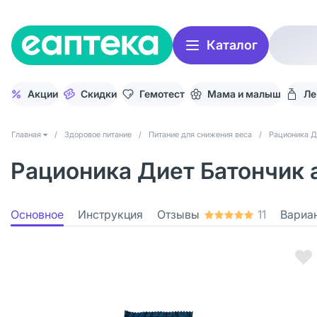
Каталог
Акции
Скидки
Гемотест
Мама и малыш
Ле
Главная
/
Здоровое питание
/
Питание для снижения веса
/
Рационика Д
Рационика Диет Батончик а
Основное
Инструкция
Отзывы
11
Вариа