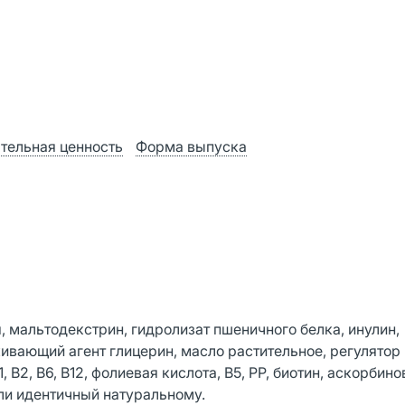
тельная ценность
Форма выпуска
я, мальтодекстрин, гидролизат пшеничного белка, инулин,
ивающий агент глицерин, масло растительное, регулятор
В2, В6, В12, фолиевая кислота, В5, РР, биотин, аскорбино
ли идентичный натуральному.