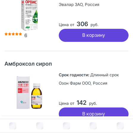
Эвалар ЗАО, Россия
306
Цена от
руб.
В корзину
6
Амброксол сироп
Длинный срок
Озон Фарм ООО, Россия
142
Цена от
руб.
В корзину
В корзину за
241
руб.
Страница носит информационный характер о наличии препаратов.