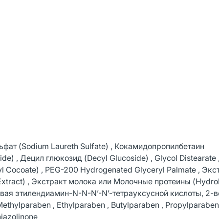
ьфат (Sodium Laureth Sulfate) , Кокамидопропилбетаин
de) , Децил глюкозид (Decyl Glucoside) , Glycol Distearate
yl Cocoate) , PEG-200 Hydrogenated Glyceryl Palmate , Экс
t Extract) , Экстракт молока или Молочные протеины (Hydro
триевая этилендиамин-N-N-N’-N’-тетрауксусной кислоты, 2-
Methylparaben , Ethylparaben , Butylparaben , Propylparaben
hiazolinone