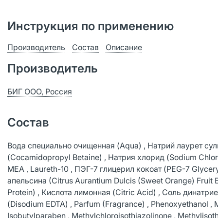
Инструкция по применению
Производитель
Состав
Описание
Производитель
БИГ ООО, Россия
Состав
Вода специально очищенная (Aqua) , Натрий лаурет сул
(Cocamidopropyl Betaine) , Натрия хлорид (Sodium Chlori
MEA , Laureth-10 , ПЭГ-7 глицерил кокоат (PEG-7 Glycer
апельсина (Сitrus Aurantium Dulcis (Sweet Orange) Frui
Protein) , Кислота лимонная (Citric Acid) , Соль дина
(Disodium EDTA) , Parfum (Fragrance) , Phenoxyethanol , 
Isobutylparaben , Methylchloroisothiazolinone , Methylisot