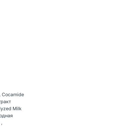
 , Cocamide
тракт
lyzed Milk
водная
 ,