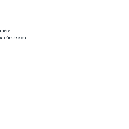
кой и
ока бережно