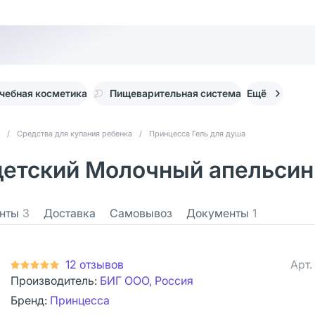
чебная косметика
Пищеварительная система
Ещё
/
Средства для купания ребенка
/
Принцесса Гель для душа
детский Молочный апельсин 
нты
3
Доставка
Самовывоз
Документы
1
12 отзывов
Арт.
Производитель:
БИГ ООО, Россия
Бренд:
Принцесса