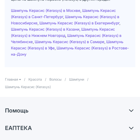
Шампунь Керасис (Kerasys) в Москве
,
Шампунь Керасис
(Kerasys) в Санкт-Петербург
,
Шампунь Керасис (Kerasys) в
Новосибирске
,
Шампунь Керасис (Kerasys) в Екатеринбург
,
Шампунь Керасис (Kerasys) в Казани
,
Шампунь Керасис
(Kerasys) в Нижнем Новгород
,
Шампунь Керасис (Kerasys) в
Челябинске
,
Шампунь Керасис (Kerasys) в Самаре
,
Шампунь
Керасис (Kerasys) в Уфе
,
Шампунь Керасис (Kerasys) в Ростове-
на-Дону
Главная
/
Красота
/
Волосы
/
Шампуни
/
Шампунь Керасис (Kerasys)
Помощь
Доставка
ЕАПТЕКА
Самовывоз из аптек
О компании