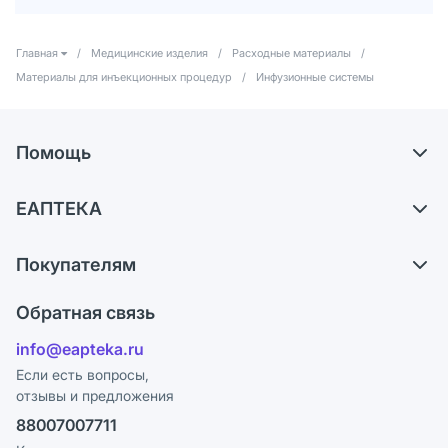
Главная
/
Медицинские изделия
/
Расходные материалы
/
Материалы для инъекционных процедур
/
Инфузионные системы
Помощь
Доставка
ЕАПТЕКА
Самовывоз из аптек
О компании
Обмен и возврат
Покупателям
Карьера
Что с моим заказом?
Оплата
Поставщики
Обратная связь
Ответы на вопросы
Отзывы
Лицензия
info@eapteka.ru
Блог
Программа СберСпасибо
Реклама на сайте
Если есть вопросы,
отзывы и предложения
Политика конфиденциальности
Ваши товары на ЕАПТЕКЕ
88007007711
Пользовательское соглашение
Сотрудничество для аптек