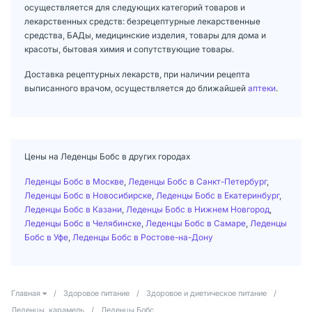
осуществляется для следующих категорий товаров и
лекарственных средств: безрецептурные лекарственные
средства, БАДы, медицинские изделия, товары для дома и
красоты, бытовая химия и сопутствующие товары.
Доставка рецептурных лекарств, при наличии рецепта
выписанного врачом, осуществляется до ближайшей
аптеки
.
Цены на Леденцы Бобс в других городах
Леденцы Бобс в Москве
,
Леденцы Бобс в Санкт-Петербург
,
Леденцы Бобс в Новосибирске
,
Леденцы Бобс в Екатеринбург
,
Леденцы Бобс в Казани
,
Леденцы Бобс в Нижнем Новгород
,
Леденцы Бобс в Челябинске
,
Леденцы Бобс в Самаре
,
Леденцы
Бобс в Уфе
,
Леденцы Бобс в Ростове-на-Дону
Главная
/
Здоровое питание
/
Здоровое и диетическое питание
/
Леденцы, карамель
/
Леденцы Бобс