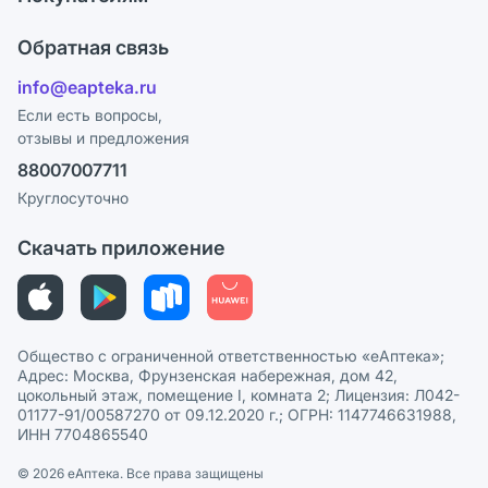
Карьера
Что с моим заказом?
Оплата
Поставщики
Обратная связь
Ответы на вопросы
Отзывы
Лицензия
info@eapteka.ru
Блог
Программа СберСпасибо
Реклама на сайте
Если есть вопросы,
отзывы и предложения
Политика конфиденциальности
Ваши товары на ЕАПТЕКЕ
88007007711
Пользовательское соглашение
Сотрудничество для аптек
Круглосуточно
Политика рекомендаций
СМИ о нас
Скачать приложение
Этика и соответствие
Политика в отношении обработки персональных данных
Общество с ограниченной ответственностью «еАптека»;
Адрес: Москва, Фрунзенская набережная, дом 42,
цокольный этаж, помещение I, комната 2; Лицензия: Л042-
01177-91/00587270 от 09.12.2020 г.; ОГРН: 1147746631988,
ИНН 7704865540
© 2026 eАптека. Все права защищены