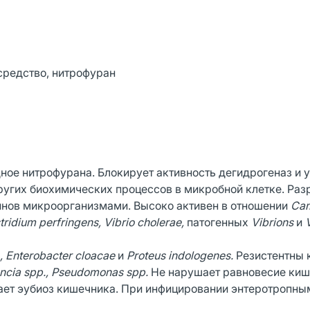
редство, нитрофуран
ое нитрофурана. Блокирует активность дегидрогеназ и у
ругих биохимических процессов в микробной клетке. Ра
инов микроорганизмами. Высоко активен в отношении
Cam
stridium perfringens, Vibrio cholerae,
патогенных
Vibrions
и
., Enterobacter cloacae
и
Proteus indologenes.
Резистентны 
dencia spp., Pseudomonas spp.
He нарушает равновесие киш
ает эубиоз кишечника. При инфицировании энтеротропн