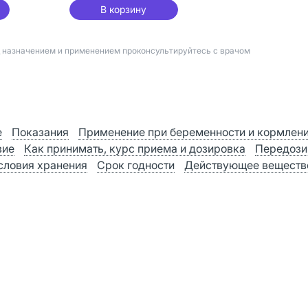
В корзину
д назначением и применением проконсультируйтесь с врачом
е
Показания
Применение при беременности и кормлен
вие
Как принимать, курс приема и дозировка
Передози
словия хранения
Срок годности
Действующее веществ