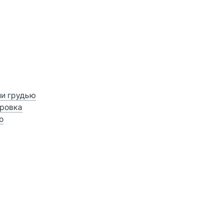
ии грудью
ровка
о