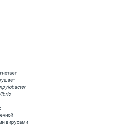
гнетает
зрушает
pylobacter
Vibrio
к
ечной
ыми вирусами