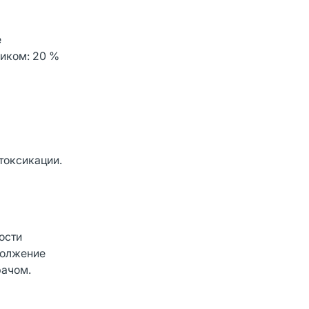
е
иком: 20 %
токсикации.
ости
должение
рачом.