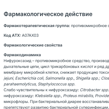
Фармакологическое действие
Фармакотерапевтическая группа:
противомикробное с
Код ATX:
А07АХ03
Фармакологические свойства
Фармакодинамика
Нифуроксазид – противомикробное средство, производн
дыхательные цепи, цикл трикарбоновых кислот и ряд д
мембрану микробной клетки, снижает продукцию токс
jejuni, Escherichia coli, Salmonella spp., Shigella spp.; Clo
parahaemolyticus, Staphylococcus spp.
Слабо чувствительны к нифуроксазиду:
Citrobacter spp
нифуроксазиду:
Klebsiella spp., Proteus mirabilis, Provi
микрофлоры. При бактериальной диарее восстанавлив
препятствуют развитию бактериальной суперинфекции.