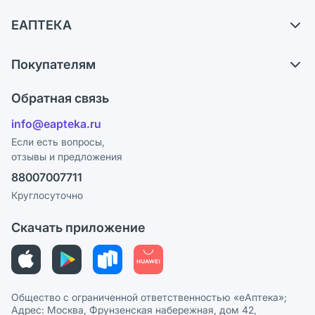
Доставка
ЕАПТЕКА
Самовывоз из аптек
О компании
Обмен и возврат
Покупателям
Карьера
Что с моим заказом?
Оплата
Поставщики
Обратная связь
Ответы на вопросы
Отзывы
Лицензия
info@eapteka.ru
Блог
Программа СберСпасибо
Реклама на сайте
Если есть вопросы,
отзывы и предложения
Политика конфиденциальности
Ваши товары на ЕАПТЕКЕ
88007007711
Пользовательское соглашение
Сотрудничество для аптек
Круглосуточно
Политика рекомендаций
СМИ о нас
Скачать приложение
Этика и соответствие
Политика в отношении обработки персональных данных
Общество с ограниченной ответственностью «еАптека»;
Адрес: Москва, Фрунзенская набережная, дом 42,