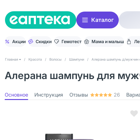
Каталог
Акции
Скидки
Гемотест
Мама и малыш
Ле
Главная
/
Красота
/
Волосы
/
Шампуни
/
Алерана шампунь д/мужчин 
Алерана шампунь для мужч
Основное
Инструкция
Отзывы
26
Вари