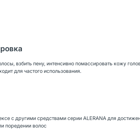
ировка
лосы, взбить пену, интенсивно помассировать кожу голо
дходит для частого использования.
лексе с другими средствами серии ALERANA для достиже
ли поредении волос