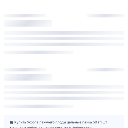
🏪 Купить Укропа пахучего плоды цельные пачка 50 г 1 шт
можно на сайте и в наших аптеках в Чебоксарах