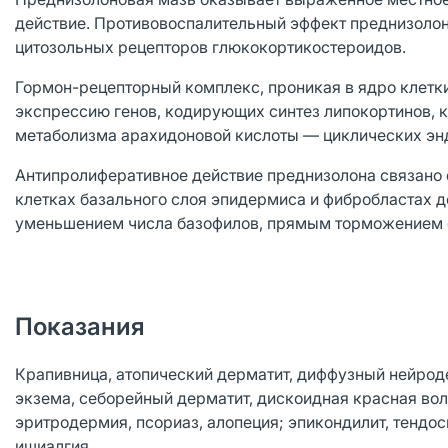
действие. Противовоспалительный эффект преднизолона
цитозольных рецепторов глюкокортикостероидов.
Гормон-рецепторный комплекс, проникая в ядро клетк
экспрессию генов, кодирующих синтез липокортинов, 
метаболизма арахидоновой кислоты — циклических энд
Антипролиферативное действие преднизолона связано 
клетках базального слоя эпидермиса и фибробластах 
уменьшением числа базофилов, прямым торможением с
Показания
Крапивница, атопический дерматит, диффузный нейрод
экзема, себорейный дерматит, дискоидная красная вол
эритродермия, псориаз, алопеция; эпикондилит, тендос
ишиалгия.