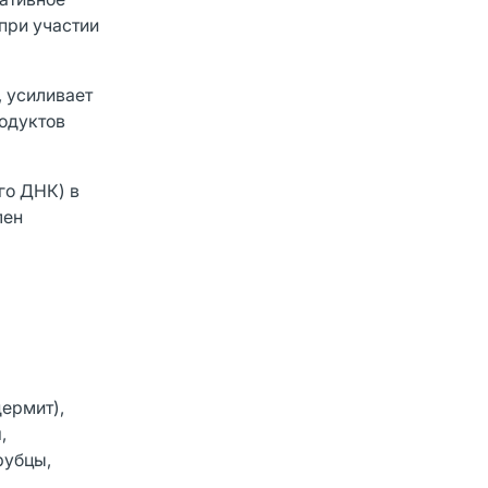
при участии
 усиливает
родуктов
го ДНК) в
лен
ермит),
,
рубцы,