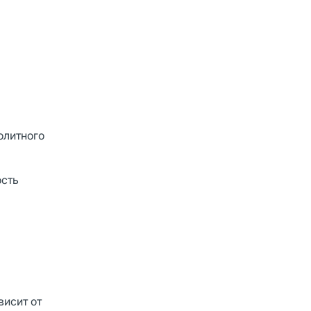
олитного
ость
висит от