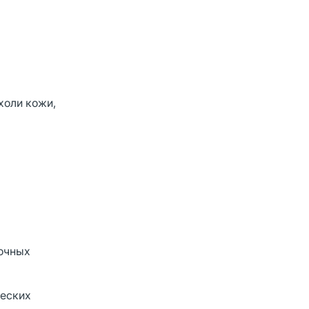
холи кожи,
бочных
ческих