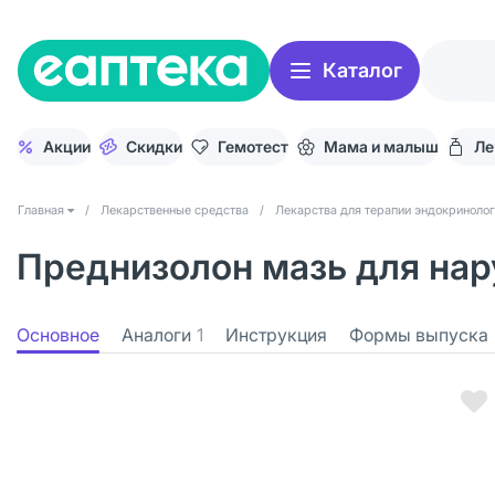
Каталог
Акции
Скидки
Гемотест
Мама и малыш
Ле
Главная
/
Лекарственные средства
/
Лекарства для терапии эндокринолог
Преднизолон мазь для нару
Основное
Аналоги
1
Инструкция
Формы выпуска