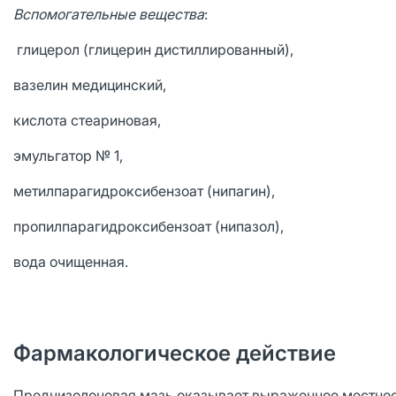
Вспомогательные вещества
:
глицерол (глицерин дистиллированный),
вазелин медицинский,
кислота стеариновая,
эмульгатор № 1,
метилпарагидроксибензоат (нипагин),
пропилпарагидроксибензоат (нипазол),
вода очищенная.
Фармакологическое действие
Преднизолоновая мазь оказывает выраженное местное 