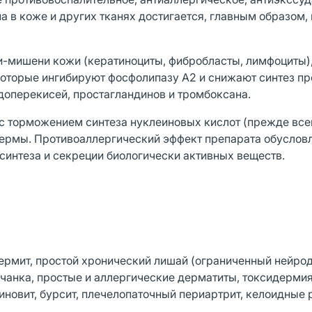
 в коже и других тканях достигается, главным образом, 
и-мишени кожи (кератиноциты, фибробласты, лимфоциты),
которые ингибируют фосфолипазу А2 и снижают синтез п
оперекисей, простагландинов и тромбоксана.
с торможением синтеза нуклеиновых кислот (прежде все
дермы. Противоаллергический эффект препарата обуслов
интеза и секреции биологически активных веществ.
ермит, простой хронический лишай (ограниченный нейрод
чанка, простые и аллергические дерматиты, токсидермия
иновит, бурсит, плечелопаточный периартрит, келоидные 