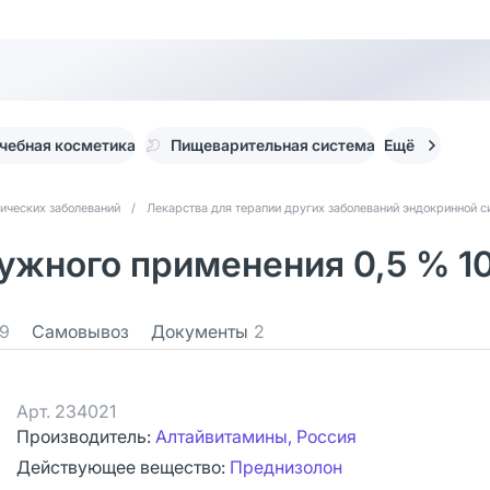
чебная косметика
Пищеварительная система
Ещё
ических заболеваний
/
Лекарства для терапии других заболеваний эндокринной 
жного применения 0,5 % 10 
9
Самовывоз
Документы
2
Арт.
234021
Производитель:
Алтайвитамины, Россия
Действующее вещество:
Преднизолон