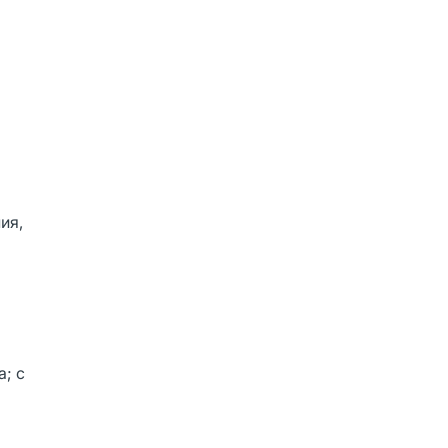
ия,
; с