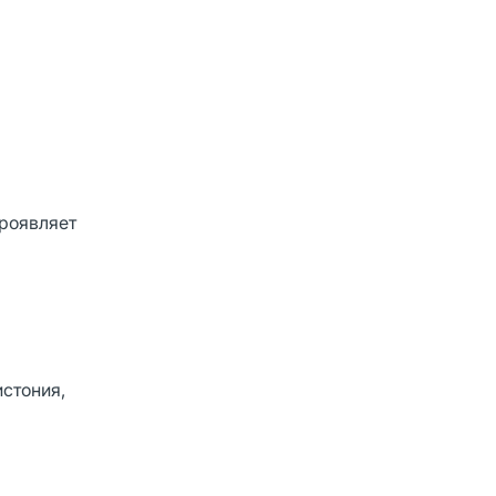
проявляет
стония,