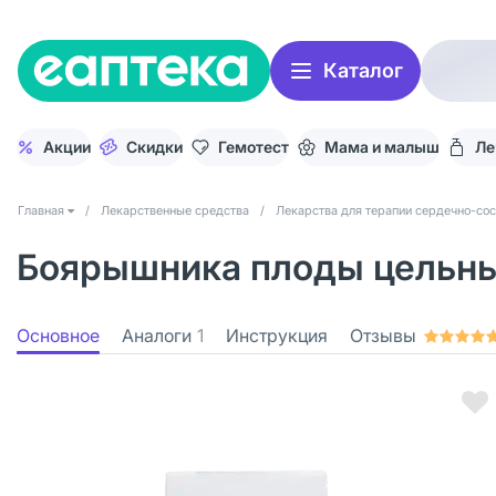
Каталог
Акции
Скидки
Гемотест
Мама и малыш
Ле
Главная
/
Лекарственные средства
/
Лекарства для терапии сердечно-со
Боярышника плоды цельные
Основное
Аналоги
1
Инструкция
Отзывы