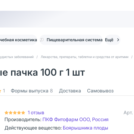
чебная косметика
Пищеварительная система
Ещё
судистых заболеваний
/
Лекарства, препараты, таблетки и средства от аритмии
/
 пачка 100 г 1 шт
1
Формы выпуска
8
Доставка
Самовывоз
1 отзыв
Арт.
Производитель:
ПКФ Фитофарм ООО, Россия
Действующее вещество:
Боярышника плоды