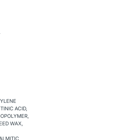
я
TYLENE
INIC ACID,
COPOLYMER,
EED WAX,
ALMITIC