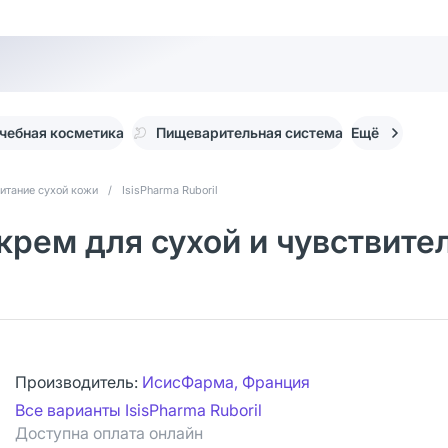
чебная косметика
Пищеварительная система
Ещё
итание сухой кожи
/
IsisPharma Ruboril
S крем для сухой и чувствит
Производитель:
ИсисФарма, Франция
Все варианты IsisPharma Ruboril
Доступна оплата онлайн