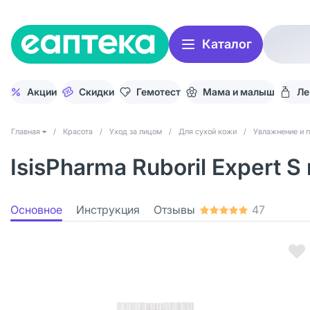
Каталог
Акции
Скидки
Гемотест
Мама и малыш
Ле
Главная
/
Красота
/
Уход за лицом
/
Для сухой кожи
/
Увлажнение и п
IsisPharma Ruboril Expert 
Основное
Инструкция
Отзывы
47