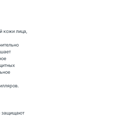
й кожи лица,
чительно
ьшает
ное
ащитных
льное
пилляров.
 и защищают