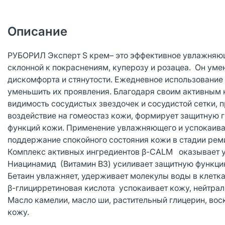
Описание
РУБОРИЛ Эксперт S крем– это эффективное увлажняющ
склонной к покраснениям, куперозу и розацеа. Он уме
дискомфорта и стянутости. Ежедневное использование 
уменьшить их проявления. Благодаря своим активным 
видимость сосудистых звездочек и сосудистой сетки, 
воздействие на гомеостаз кожи, формирует защитную 
функций кожи. Применение увлажняющего и успокаиваю
поддержание спокойного состояния кожи в стадии реми
Комплекс активных ингредиентов β-CALM оказывает ус
Ниацинамид (Витамин В3) усиливает защитную функцию
Бетаин увлажняет, удерживает молекулы воды в клетка
β-глицирретиновая кислота успокаивает кожу, нейтрали
Масло камелии, масло ши, растительный глицерин, во
кожу.