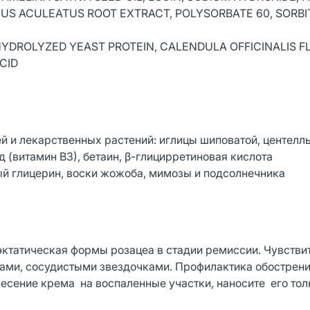
CUS ACULEATUS ROOT EXTRACT, POLYSORBATE 60, SORB
 HYDROLYZED YEAST PROTEIN, CALENDULA OFFICINALIS 
CID
и лекарственных растений: иглицы шиповатой, центеллы
 (витамин В3), бетаин, β-глицирретиновая кислота
ый глицерин, воски жожоба, мимозы и подсолнечника
иэктатическая формы розацеа в стадии ремиссии. Чувстви
ами, сосудистыми звездочками. Профилактика обострени
есение крема на воспаленные участки, наносите его толь