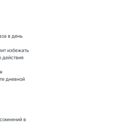
за в день
лит избежать
о действия
я
те дневной
 сомнений в