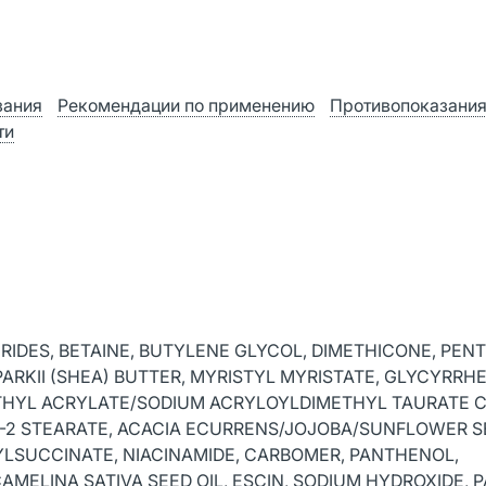
зания
Рекомендации по применению
Противопоказани
ти
ERIDES, BETAINE, BUTYLENE GLYCOL, DIMETHICONE, PEN
KII (SHEA) BUTTER, MYRISTYL MYRISTATE, GLYCYRRHET
THYL ACRYLATE/SODIUM ACRYLOYLDIMETHYL TAURATE 
G-2 STEARATE, ACACIA ECURRENS/JOJOBA/SUNFLOWER S
LSUCCINATE, NIACINAMIDE, CARBOMER, PANTHENOL,
MELINA SATIVA SEED OIL, ESCIN, SODIUM HYDROXIDE, P