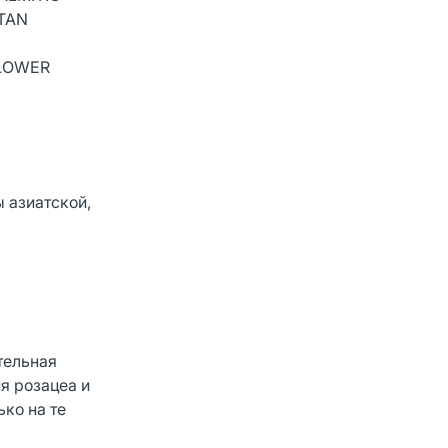
ITAN
FLOWER
 азиатской,
тельная
я розацеа и
ко на те