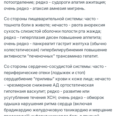
потоотделение; редко - судороги апатия ажитация;
очень редко - атаксия амнезия мигрень.
Со стороны пищеварительной системы: часто -
тошнота боли в животе; нечасто - рвота анорексия
сухость слизистой оболочки полости рта жажда;
редко - гиперплазия десен повышение аппетита;
очень редко - панкреатит гастрит желтуха (обычно
холестатическая) гипербилирубинемия повышение
активности "печеночных" трансаминаз гепатит.
Со стороны сердечно-сосудистой системы: часто -
периферические отеки (лодыжек и стоп)
сердцебиение "приливы" крови к коже лица; нечасто
- чрезмерное снижение АД ортостатическая
гипотензия васкулит; редко - развитие или
усугубление течения ХСН; очень редко - обморок
одышка нарушения ритма сердца (включая
брадикардию желудочковую тахикардию и мерцание
предсердий) инфаркт миокарда боль в трудной