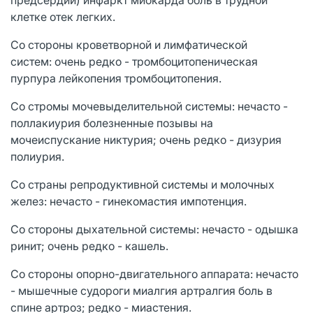
клетке отек легких.
Со стороны кроветворной и лимфатической
систем: очень редко - тромбоцитопеническая
пурпура лейкопения тромбоцитопения.
Со стромы мочевыделительной системы: нечасто -
поллакиурия болезненные позывы на
мочеиспускание никтурия; очень редко - дизурия
полиурия.
Со страны репродуктивной системы и молочных
желез: нечасто - гинекомастия импотенция.
Со стороны дыхательной системы: нечасто - одышка
ринит; очень редко - кашель.
Со стороны опорно-двигательного аппарата: нечасто
- мышечные судороги миалгия артралгия боль в
спине артроз; редко - миастения.