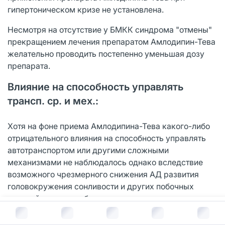
гипертоническом кризе не установлена.
Несмотря на отсутствие у БМКК синдрома "отмены"
прекращением лечения препаратом Амлодипин-Тева
желательно проводить постепенно уменьшая дозу
препарата.
Влияние на способность управлять
трансп. ср. и мех.:
Хотя на фоне приема Амлодипина-Тева какого-либо
отрицательного влияния на способность управлять
автотранспортом или другими сложными
механизмами не наблюдалось однако вследствие
возможного чрезмерного снижения АД развития
головокружения сонливости и других побочных
реакций следует соблюдать осторожность в
перечисленных ситуациях особенно в начале лечения
В корзину за
87
руб.
и при увеличении дозы.