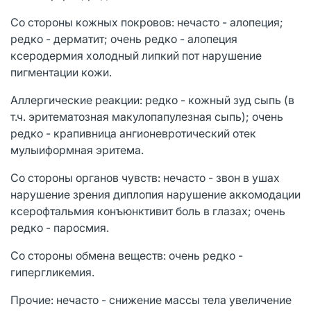
Со стороны кожных покровов: нечасто - алопеция;
редко - дерматит; очень редко - алопеция
ксеродермия холодный липкий пот нарушение
пигментации кожи.
Аллергические реакции: редко - кожный зуд сыпь (в
т.ч. эритематозная макулопапулезная сыпь); очень
редко - крапивница ангионевротический отек
мулыиформная эритема.
Со стороны органов чувств: нечасто - звон в ушах
нарушение зрения диплопия нарушение аккомодации
ксерофтальмия конъюнктивит боль в глазах; очень
редко - паросмия.
Со стороны обмена веществ: очень редко -
гипергликемия.
Прочие: нечасто - снижение массы тела увеличение