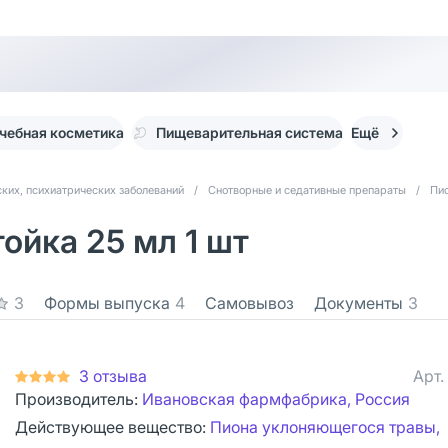
чебная косметика
Пищеварительная система
Ещё
ких, психиатрических заболеваний
/
Снотворные и седативные препараты
/
Пио
ойка 25 мл 1 шт
3
Формы выпуска
4
Самовывоз
Документы
3
3 отзыва
Арт.
Производитель:
Ивановская фармфабрика, Россия
Действующее вещество:
Пиона уклоняющегося травы,