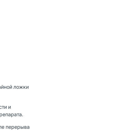
чайной ложки
сти и
репарата.
сле перерыва